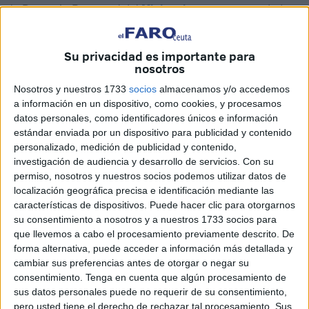
la Dirección Provincial del
Ministerio
en nuestra ciudad.
“Tiempo de cambio, tiempo de esperanza”, avanza. “El
mundo educativo
de Ceuta esperaba que el cambio de
Su privacidad es importante para
nosotros
Gobierno (constituido tras la investidura) trajera un cambio
en la gestión del sistema educativo y, con ello, la
Nosotros y nuestros 1733
socios
almacenamos y/o accedemos
a información en un dispositivo, como cookies, y procesamos
esperanza de comenzar a revertir una funesta dinámica
datos personales, como identificadores únicos e información
que amplia incesantemente la sonrojante brecha entre los
estándar enviada por un dispositivo para publicidad y contenido
indicadores de calidad locales y nacionales”.
personalizado, medición de publicidad y contenido,
investigación de audiencia y desarrollo de servicios.
Con su
“No ha sido así. El equipo ministerial ha permanecido
permiso, nosotros y nuestros socios podemos utilizar datos de
intacto. La misma ministra, el mismo secretario de Estado,
localización geográfica precisa e identificación mediante las
características de dispositivos. Puede hacer clic para otorgarnos
la misma directora general y la misma subdirectora
su consentimiento a nosotros y a nuestros 1733 socios para
general. Las mismas personas, haciendo las mismas
que llevemos a cabo el procesamiento previamente descrito. De
cosas, nos conducen inexorablemente a sufrir los mismos
forma alternativa, puede acceder a información más detallada y
resultados”, lamenta CCOO.
cambiar sus preferencias antes de otorgar o negar su
consentimiento.
Tenga en cuenta que algún procesamiento de
sus datos personales puede no requerir de su consentimiento,
Un carrusel de favores y el PSOE
pero usted tiene el derecho de rechazar tal procesamiento. Sus