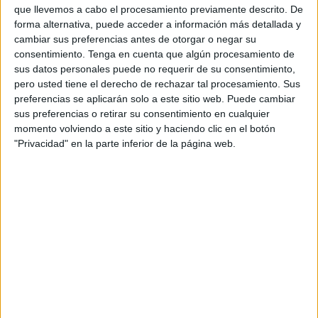
que llevemos a cabo el procesamiento previamente descrito. De
25N y en cada uno de sus proyectos bajo el lema 'El
forma alternativa, puede acceder a información más detallada y
silencio es tu enemigo. Mujer, alza tu voz'.
cambiar sus preferencias antes de otorgar o negar su
consentimiento.
Tenga en cuenta que algún procesamiento de
En los proyectos 'Alfaiguálate' y 'Mujer Avanza', hoy
sus datos personales puede no requerir de su consentimiento,
martes 24 de noviembre estaban previstas dos
pero usted tiene el derecho de rechazar tal procesamiento. Sus
preferencias se aplicarán solo a este sitio web. Puede cambiar
actividades: la primera, 'No ignores las señales', una
sus preferencias o retirar su consentimiento en cualquier
introducción y presentación a la violencia de género; y en
momento volviendo a este sitio y haciendo clic en el botón
segundo lugar, 'Testimonio Dolores', la lectura de un caso
"Privacidad" en la parte inferior de la página web.
real con el fin de generar finalmente un debate.
Ya mañana, miércoles 25 de noviembre, Digmun ha
organizado un teatro fórum sobre la construcción de
estatuas representando diferentes formas de violencia. En
segundo lugar, está programado el vídeo 'No son números,
son vidas', un homenaje a las víctimas asesinadas en lo
que llevamos de 2020. En tercer y último lugar, un cine
fórum con proyección de cortometrajes para sensibilizar
sobre esta lacra.