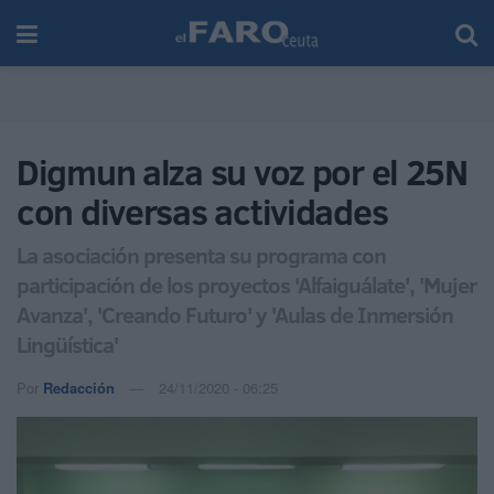
Digmun alza su voz por el 25N
con diversas actividades
La asociación presenta su programa con
participación de los proyectos 'Alfaiguálate', 'Mujer
Avanza', 'Creando Futuro' y 'Aulas de Inmersión
Lingüística'
Por
Redacción
24/11/2020 - 06:25