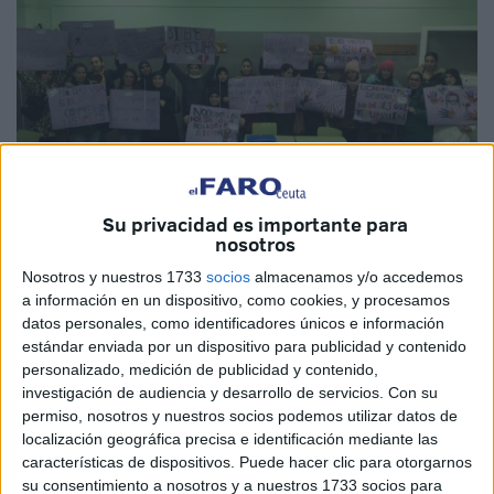
Su privacidad es importante para
nosotros
Nosotros y nuestros 1733
socios
almacenamos y/o accedemos
Imagen de archivo
a información en un dispositivo, como cookies, y procesamos
datos personales, como identificadores únicos e información
estándar enviada por un dispositivo para publicidad y contenido
personalizado, medición de publicidad y contenido,
investigación de audiencia y desarrollo de servicios.
Con su
La Asociación por la Dignidad de Mujeres y la Infancia
permiso, nosotros y nuestros socios podemos utilizar datos de
(
Digmun
) ha preparado un programa de actividades para
localización geográfica precisa e identificación mediante las
conmemorar el
Día contra la Violencia de Género en
características de dispositivos. Puede hacer clic para otorgarnos
su consentimiento a nosotros y a nuestros 1733 socios para
Ceuta
. Todas se llevarán a cabo durante la semana del