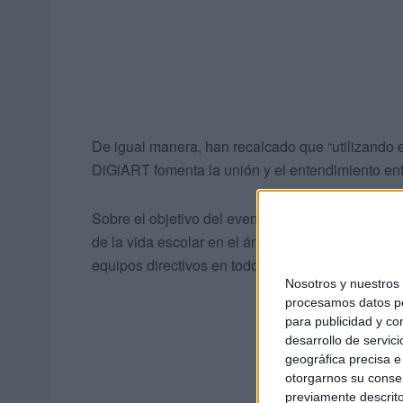
De igual manera, han recalcado que “utilizando el
DiGiART fomenta la unión y el entendimiento entr
Sobre el objetivo del evento, han explicado que 
de la vida escolar en el ámbito de los Ciclos Fo
equipos directivos en todo el territorio nacional”.
Nosotros y nuestro
procesamos datos per
para publicidad y co
desarrollo de servici
geográfica precisa e 
otorgarnos su conse
previamente descrito