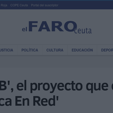
 Roja
COPE Ceuta
Portal del suscriptor
USTICIA
POLÍTICA
CULTURA
EDUCACIÓN
DEPO
B', el proyecto que
ica En Red'