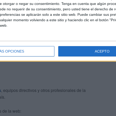
e otorgar o negar su consentimiento.
Tenga en cuenta que algún proc
a presencia del IES Almina. “Su proyecto Digiart con
de no requerir de su consentimiento, pero usted tiene el derecho de r
xcelencia en materia de agrupación entre centros”, de
referencias se aplicarán solo a este sitio web. Puede cambiar sus pref
arán este noviembre a Madrid para presentar su trabajo.
alquier momento volviendo a este sitio y haciendo clic en el botón "Pri
 web.
iva y el poder transformador que tiene en la vida de los
 innovadores como el presentado por el IES Almina”, han
ÁS OPCIONES
ACEPTO
s
, equipos directivos y otros profesionales de la
ís.
s de la web: