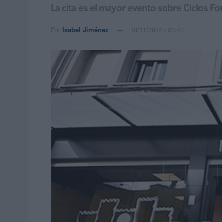
La cita es el mayor evento sobre Ciclos F
Por
Isabel Jiménez
10/11/2024 - 23:43