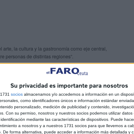
 arte, la cultura y la gastronomía como eje central,
e personas de distintas regiones”.
es “visibilizar buenas prácticas de todas las dimensiones
rmativos de Grado Básico llevadas a cabo por docentes y
Su privacidad es importante para nosotros
s 1731
socios
almacenamos y/o accedemos a información en un disposit
sonales, como identificadores únicos e información estándar enviada 
ntenido personalizado, medición de publicidad y contenido, investigaci
os.
Con su permiso, nosotros y nuestros socios podemos utilizar datos 
identificación mediante las características de dispositivos. Puede hacer
ntimiento a nosotros y a nuestros 1731 socios para que llevemos a ca
. De forma alternativa, puede acceder a información más detallada y 