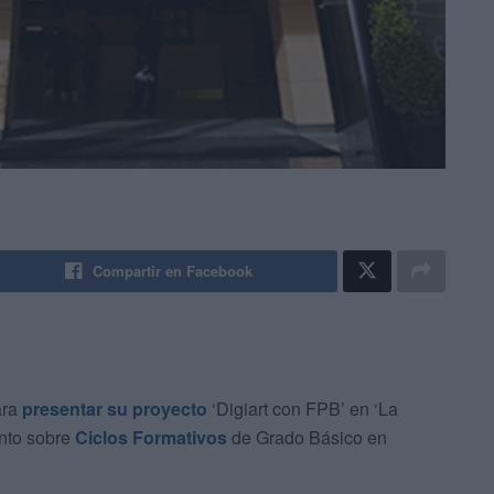
Compartir en Facebook
ara
presentar su proyecto
‘Digiart con FPB’ en ‘La
nto sobre
Ciclos Formativos
de Grado Básico en