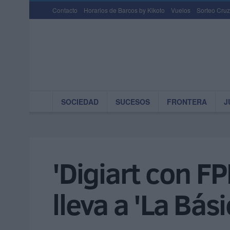
Contacto
Horarios de Barcos by Kikoto
Vuelos
Sorteo Cruz
SOCIEDAD
SUCESOS
FRONTERA
J
'Digiart con FP
lleva a 'La Bás