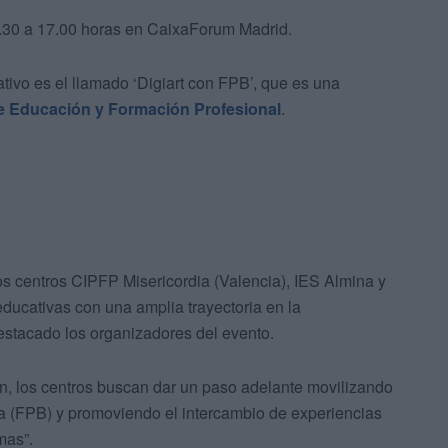
9.30 a 17.00 horas en CaixaForum Madrid.
tivo es el llamado ‘Digiart con FPB’, que es una
de Educación y Formación Profesional
.
os centros CIPFP Misericordia (Valencia), IES Almina y
ducativas con una amplia trayectoria en la
estacado los organizadores del evento.
n, los centros buscan dar un paso adelante movilizando
a (FPB) y promoviendo el intercambio de experiencias
mas”.