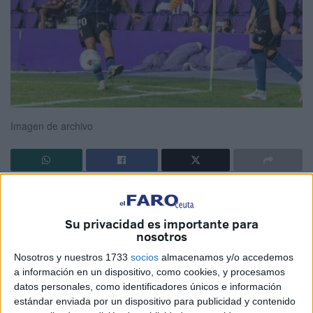
Imagen de archivo
El mercado invernal de fichajes no ha comenzado
oficialmente y
ya se están produciendo los primeros
Su privacidad es importante para
movimientos
en los equipos y también en la
Agrupación
nosotros
Deportiva Ceuta.
Nosotros y nuestros 1733
socios
almacenamos y/o accedemos
a información en un dispositivo, como cookies, y procesamos
Tras 19 jornadas disputadas de LaLiga Hypermotion,
los
datos personales, como identificadores únicos e información
clubes tratarán de reforzarse ajustando perfiles
dentro
estándar enviada por un dispositivo para publicidad y contenido