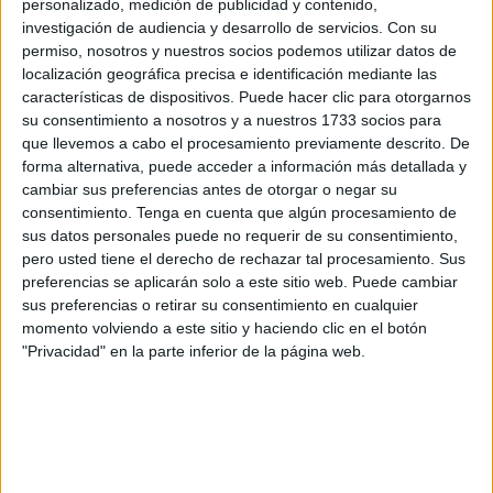
de su plantilla con el fin de tener el
equipo más
personalizado, medición de publicidad y contenido,
competitivo
en la recta final de temporada, el tramo
investigación de audiencia y desarrollo de servicios.
Con su
permiso, nosotros y nuestros socios podemos utilizar datos de
decisivo de la misma.
localización geográfica precisa e identificación mediante las
características de dispositivos. Puede hacer clic para otorgarnos
Según informa el
periodista Ángel García de
su consentimiento a nosotros y a nuestros 1733 socios para
Cazurreando
, reportero con gran información dentro del
que llevemos a cabo el procesamiento previamente descrito. De
panorama futbolístico,
Manu Vallejo y Andy Escudero
forma alternativa, puede acceder a información más detallada y
podrían abandonar el club blanquinegro en los próximos
cambiar sus preferencias antes de otorgar o negar su
consentimiento.
Tenga en cuenta que algún procesamiento de
días.
sus datos personales puede no requerir de su consentimiento,
pero usted tiene el derecho de rechazar tal procesamiento. Sus
Ambos saben que no contarán con mucha presencia en
preferencias se aplicarán solo a este sitio web. Puede cambiar
los esquemas de José Juan Romero y hasta el momento
sus preferencias o retirar su consentimiento en cualquier
han disputado pocos minutos de juego:
Andy Escudero
momento volviendo a este sitio y haciendo clic en el botón
jugó 216 minutos repartidos entre liga y Copa del Rey
y
"Privacidad" en la parte inferior de la página web.
Manu Vallejo un total de 210.
Andy Escudero, un jugador con
mercado