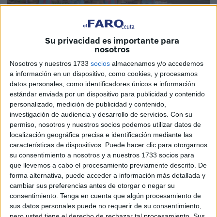
Su privacidad es importante para
nosotros
Nosotros y nuestros 1733
socios
almacenamos y/o accedemos
a información en un dispositivo, como cookies, y procesamos
datos personales, como identificadores únicos e información
estándar enviada por un dispositivo para publicidad y contenido
personalizado, medición de publicidad y contenido,
La Federación de gimnasia rítmica desplazará hoy a
investigación de audiencia y desarrollo de servicios.
Con su
Estepona a diecisiete gimnastas, con el objetivo de
permiso, nosotros y nuestros socios podemos utilizar datos de
participar en el campeonato de esta ciudad. Será otro fin
localización geográfica precisa e identificación mediante las
características de dispositivos. Puede hacer clic para otorgarnos
de semana de competición, donde las entrenadoras ya
su consentimiento a nosotros y a nuestros 1733 socios para
tienen todo preparado para que sus pupilas hagan el mejor
que llevemos a cabo el procesamiento previamente descrito. De
ejercicio posible.
forma alternativa, puede acceder a información más detallada y
cambiar sus preferencias antes de otorgar o negar su
Mari Ángeles Arrabal y Laura García González serán las
consentimiento.
Tenga en cuenta que algún procesamiento de
entrenadoras que viajen con el grupo de gimnastas, donde
sus datos personales puede no requerir de su consentimiento,
pero usted tiene el derecho de rechazar tal procesamiento. Sus