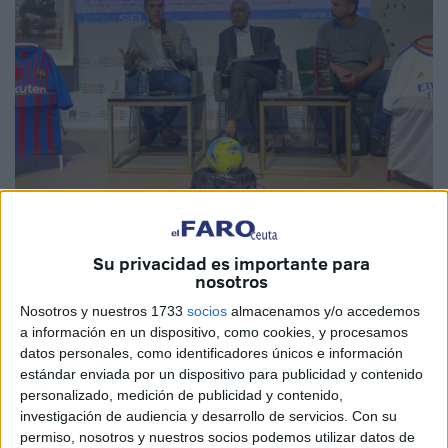
EFE
Su privacidad es importante para
nosotros
Nosotros y nuestros 1733
socios
almacenamos y/o accedemos
a información en un dispositivo, como cookies, y procesamos
Una obra visual que traduce términos futbolísticos básicos
datos personales, como identificadores únicos e información
y técnicos y muestra los equipos de LaLiga, todo ello
estándar enviada por un dispositivo para publicidad y contenido
conjuntado con las frases necesarias para desenvolverse
personalizado, medición de publicidad y contenido,
investigación de audiencia y desarrollo de servicios.
Con su
en el día a día, es la propuesta del "Diccionario de fútbol
permiso, nosotros y nuestros socios podemos utilizar datos de
Español-Árabe" presentado este martes en el Salón del