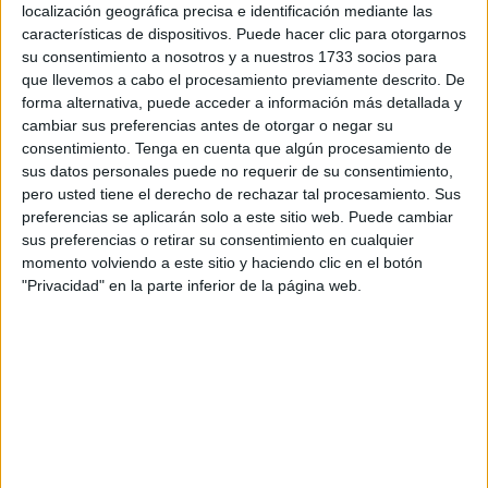
localización geográfica precisa e identificación mediante las
Libro de Rabat.
características de dispositivos. Puede hacer clic para otorgarnos
su consentimiento a nosotros y a nuestros 1733 socios para
Publicado por LaLiga y el Instituto Cervantes, este
que llevemos a cabo el procesamiento previamente descrito. De
diccionario, editado con una tirada muy limitada de
forma alternativa, puede acceder a información más detallada y
cambiar sus preferencias antes de otorgar o negar su
ejemplares, está orientado a los estudiantes árabes de
consentimiento.
Tenga en cuenta que algún procesamiento de
español y busca su difusión en internet, desde donde se
sus datos personales puede no requerir de su consentimiento,
puede descargar de forma gratuita.
pero usted tiene el derecho de rechazar tal procesamiento. Sus
preferencias se aplicarán solo a este sitio web. Puede cambiar
La historia de los principales clubes españoles y sus
sus preferencias o retirar su consentimiento en cualquier
colores, sus estrellas, términos básicos como "balón",
momento volviendo a este sitio y haciendo clic en el botón
"Privacidad" en la parte inferior de la página web.
"equipo" o "jugador", zonas del campo como "córner",
"área" o "línea de banda", acciones como "cabezazo",
"parada" o "falta" componen algunas de las palabras
elegidas para introducir los términos futboleros en español
al mundo árabe.
Esta propuesta pionera se dirige sobre todo a personas
que estén estudiando la lengua española y recoge