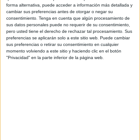
rodea, comprometerse, echar un vistazo a la vida, a
forma alternativa, puede acceder a información más detallada y
nuestro país, ciudad, barrio, familia, ver qué posición
cambiar sus preferencias antes de otorgar o negar su
ocupamos, cuál es el papel que desempeñamos o
consentimiento.
Tenga en cuenta que algún procesamiento de
sus datos personales puede no requerir de su consentimiento,
debemos desempeñar.
pero usted tiene el derecho de rechazar tal procesamiento. Sus
preferencias se aplicarán solo a este sitio web. Puede cambiar
Las clases de valores éticos permiten alejarse de las
sus preferencias o retirar su consentimiento en cualquier
disciplinas convencionales: no se necesita la memoria, los
momento volviendo a este sitio y haciendo clic en el botón
exámenes al uso, la evaluación rígida o la ansiedad por
"Privacidad" en la parte inferior de la página web.
superar la asignatura. El diálogo, el cine, la poesía,
inventar un cuento, discutir sobre lo que nos preocupa, ser
quien somos sin miedo a ser juzgados por lo que
pensamos.
Compartir espacios comunes, vivir y convivir, conocer al
otro, asimilar derecho y deberes, combatir prejuicios,
escuchar en vez de oír, mirar en vez de ver... Hacer
filosofía sin darnos cuenta que nos hacemos preguntas
que se hicieron los filósofos.