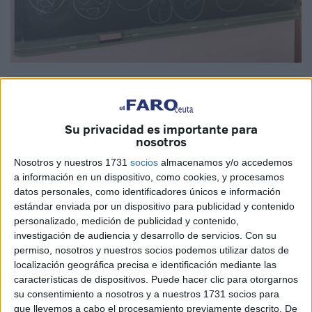
Imagen cedida
Su privacidad es importante para
nosotros
Hoy, como cada vez que entro en una clase de valores
Nosotros y nuestros 1731
socios
almacenamos y/o accedemos
éticos, intento que los alumnos y alumnas de Segundo de
a información en un dispositivo, como cookies, y procesamos
ESO vivan desde dentro esta materia.
datos personales, como identificadores únicos e información
estándar enviada por un dispositivo para publicidad y contenido
Hacer Filosofía para adolescentes no es sencillo pues es
personalizado, medición de publicidad y contenido,
la primera vez que se enfrentan a una disciplina nueva
investigación de audiencia y desarrollo de servicios.
Con su
desde que empiezan en la escuela.
permiso, nosotros y nuestros socios podemos utilizar datos de
localización geográfica precisa e identificación mediante las
Enseñar a pensar, ponerse en el lugar, expresar
características de dispositivos. Puede hacer clic para otorgarnos
su consentimiento a nosotros y a nuestros 1731 socios para
sentimientos, hablar de nosotros y del mundo que nos
que llevemos a cabo el procesamiento previamente descrito. De