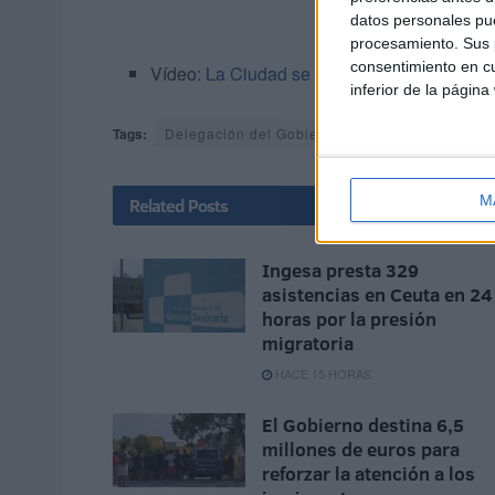
datos personales pue
procesamiento. Sus p
consentimiento en cu
Vídeo:
La Ciudad se suma al Protocolo de a
inferior de la página
Tags:
Delegación del Gobierno
Ingesa
Radiote
M
Related
Posts
Ingesa presta 329
asistencias en Ceuta en 24
horas por la presión
migratoria
HACE 15 HORAS
El Gobierno destina 6,5
millones de euros para
reforzar la atención a los