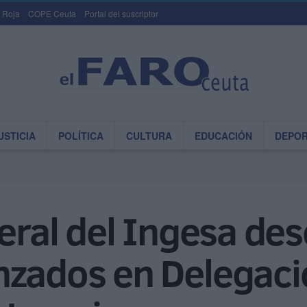
 Roja
COPE Ceuta
Portal del suscriptor
USTICIA
POLÍTICA
CULTURA
EDUCACIÓN
DEPO
neral del Ingesa de
nzados en Delegació