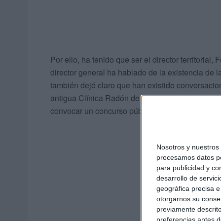
Por ello, ha tenido que ser el director territorial,
director general ha hablado de la existencia de 
también dejó claro que han existido conversacio
antigua Clínica Radón de estar instalados a fina
convocar un concurso público.
Nosotros y nuestro
procesamos datos per
para publicidad y co
desarrollo de servici
geográfica precisa e 
otorgarnos su conse
previamente descrito
preferencias antes d