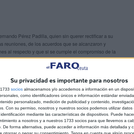
 Fernando Pérez Padilla, quien sin querer rectificar a su
las reuniones, de los acuerdos que se alcanzaron y
nes al respecto y que si se cumple el compromiso de la
les de 2018, el Ingesa no tendría ningún problema para
Su privacidad es importante para nosotros
s 1733
socios
almacenamos y/o accedemos a información en un disposit
sonales, como identificadores únicos e información estándar enviada 
ntenido personalizado, medición de publicidad y contenido, investigaci
os.
Con su permiso, nosotros y nuestros socios podemos utilizar datos 
identificación mediante las características de dispositivos. Puede hacer
ntimiento a nosotros y a nuestros 1733 socios para que llevemos a ca
. De forma alternativa, puede acceder a información más detallada y 
e otorgar o negar su consentimiento.
Tenga en cuenta que algún proc