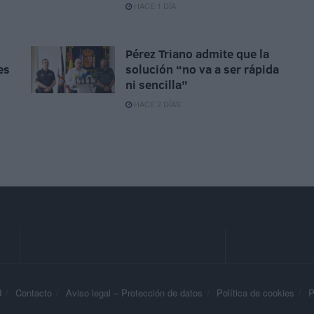
HACE 1 DÍA
Pérez Triano admite que la
es
solución “no va a ser rápida
ni sencilla”
HACE 2 DÍAS
d
Contacto
Aviso legal – Protección de datos
Política de cookies
P