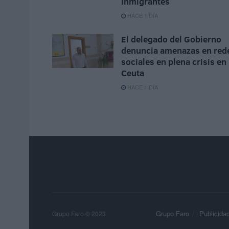
inmigrantes
HACE 1 DÍA
El delegado del Gobierno
denuncia amenazas en red
sociales en plena crisis en
Ceuta
HACE 1 DÍA
Grupo Faro
Publicida
Grupo Faro © 2023