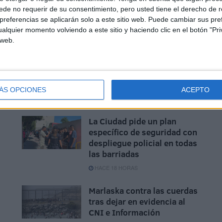
de no requerir de su consentimiento, pero usted tiene el derecho de r
referencias se aplicarán solo a este sitio web. Puede cambiar sus pref
alquier momento volviendo a este sitio y haciendo clic en el botón "Pri
tención sociosanitaria del Ingesa e Imserso
 web.
rapia
Sanidad
ÁS OPCIONES
ACEPTO
La Ciudad pide un plan
específico de seguridad con
despliegue policial en todas
las barriadas
HACE 18 HORAS
Marlaska contra las cuerdas
tras dejar en evidencia al
CNI e Información