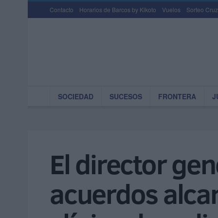
Contacto
Horarios de Barcos by Kikoto
Vuelos
Sorteo Cruz
SOCIEDAD
SUCESOS
FRONTERA
J
El director ge
acuerdos alca