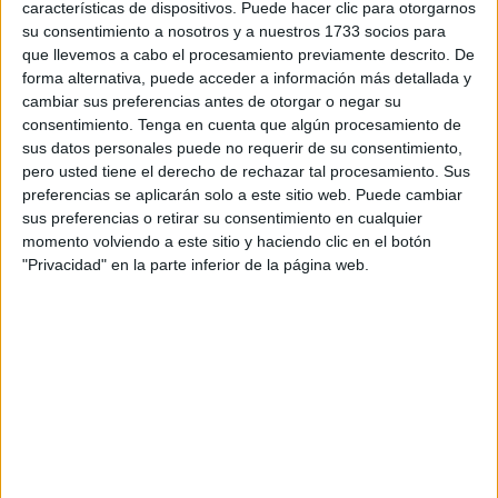
características de dispositivos. Puede hacer clic para otorgarnos
Estrecho 2018 (
OPE
), en la que, partiendo de los buenos
su consentimiento a nosotros y a nuestros 1733 socios para
resultados obtenidos en los últimos años, especialmente
que llevemos a cabo el procesamiento previamente descrito. De
en 2017, cuando se superaron los tres millones de viajeros
forma alternativa, puede acceder a información más detallada y
cambiar sus preferencias antes de otorgar o negar su
y se alcanzaron los 700.000 vehículos, se ha analizado el
consentimiento.
Tenga en cuenta que algún procesamiento de
dispositivo preparado para este año con el objetivo de
sus datos personales puede no requerir de su consentimiento,
mantener esta tendencia positiva, caracterizada por un
pero usted tiene el derecho de rechazar tal procesamiento. Sus
aumento continuado de las últimas ediciones.
preferencias se aplicarán solo a este sitio web. Puede cambiar
sus preferencias o retirar su consentimiento en cualquier
Al igual que en años anteriores, la OPE se
momento volviendo a este sitio y haciendo clic en el botón
"Privacidad" en la parte inferior de la página web.
desarrollará en dos fases
Fase de Salida: del Fase de Salida: del 15 de junio al
15 de agosto
Fase de Retorno: del 15 de julio al 15 de septiembre
En la Fase de Salida, se han planteado como posibles
días críticos por la afluencia de vehículos y pasajeros el