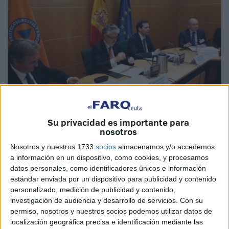
Su privacidad es importante para
nosotros
Nosotros y nuestros 1733
socios
almacenamos y/o accedemos
a información en un dispositivo, como cookies, y procesamos
datos personales, como identificadores únicos e información
estándar enviada por un dispositivo para publicidad y contenido
El subsecretario del Ministerio del Interior, Luis Aguilera,
personalizado, medición de publicidad y contenido,
acompañado por el director general de Protección Civil y
investigación de audiencia y desarrollo de servicios.
Con su
Emergencias, Juan Díaz Cruz, ha presidido la reunión del
permiso, nosotros y nuestros socios podemos utilizar datos de
localización geográfica precisa e identificación mediante las
Comité Estatal de Coordinación de la Operación Paso del