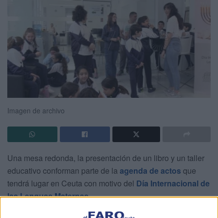
Imagen de archivo
Una mesa redonda, la presentación de un libro y un taller
educativo conforman parte de la
agenda de actos
que
tendrá lugar en Ceuta con motivo del
Día Internacional de
las Lenguas Maternas
.
La celebración de este día tiene como objetivo hacer