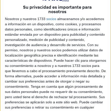
visible la situación tan complicada que afectaba a más de
Su privacidad es importante para
nosotros
la mitad de lenguas que se hablan en el mundo, buscando
restaurar “el papel tan importante de las mismas como
Nosotros y nuestros 1733
socios
almacenamos y/o accedemos
primer marcador de la identidad cultural en el desarrollo de
a información en un dispositivo, como cookies, y procesamos
datos personales, como identificadores únicos e información
la creatividad y la capacidad de comunicación de los
estándar enviada por un dispositivo para publicidad y contenido
pueblos”.
personalizado, medición de publicidad y contenido,
investigación de audiencia y desarrollo de servicios.
Con su
En pleno de febrero de 2019, se aprobó precisamente
permiso, nosotros y nuestros socios podemos utilizar datos de
fomentar el conocimiento del castellano como única
localización geográfica precisa e identificación mediante las
lengua oficial de Ceuta por parte de todos los ciudadanos
características de dispositivos. Puede hacer clic para otorgarnos
su consentimiento a nosotros y a nuestros 1733 socios para
residentes en nuestra ciudad, pero también proteger como
que llevemos a cabo el procesamiento previamente descrito. De
patrimonio cultural de todos, las lenguas propias de las
forma alternativa, puede acceder a información más detallada y
distintas comunidades que conviven en Ceuta.
cambiar sus preferencias antes de otorgar o negar su
consentimiento.
Tenga en cuenta que algún procesamiento de
Por ello, la
Fundación Premio Convivencia
y la
Guía
sus datos personales puede no requerir de su consentimiento,
Educativa Ceuta te Enseña
(ambas adscritas la
pero usted tiene el derecho de rechazar tal procesamiento. Sus
preferencias se aplicarán solo a este sitio web. Puede cambiar
Consejería de Educación, Cultura y Juventud) aúnan
sus preferencias o retirar su consentimiento en cualquier
esfuerzos con el fin de dar a conocer a los escolares las