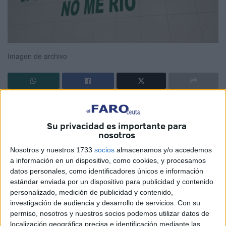
Imagen de archivo
ANPE se une este 2 de mayo a la celebración del Día
Internacional contra el Bullying o Acoso Escolar, con el
Su privacidad es importante para
objetivo de concienciar sobre el riesgo del acoso escolar
nosotros
en nuestro alumnado: 'Borrar el bullying es tarea de todos'.
Nosotros y nuestros 1733
socios
almacenamos y/o accedemos
a información en un dispositivo, como cookies, y procesamos
Debido a las preocupantes cifras que arrojan diversos
datos personales, como identificadores únicos e información
estudios nacionales e internacionales sobre el aumento de
estándar enviada por un dispositivo para publicidad y contenido
casos de víctimas de bullying y su estrecha relación con el
personalizado, medición de publicidad y contenido,
investigación de audiencia y desarrollo de servicios.
Con su
aumento de suicidios entre nuestros adolescentes, desde
permiso, nosotros y nuestros socios podemos utilizar datos de
ANPE queremos concienciar sobre esta lacra que
localización geográfica precisa e identificación mediante las