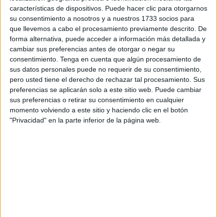
persigue a nuestros centros educativos en los últimos
características de dispositivos. Puede hacer clic para otorgarnos
años.
su consentimiento a nosotros y a nuestros 1733 socios para
que llevemos a cabo el procesamiento previamente descrito. De
Datos recientes de la ONG 'Internacional Bullying Sin
forma alternativa, puede acceder a información más detallada y
Fronteras', señalan que siete de cada diez niños en
cambiar sus preferencias antes de otorgar o negar su
consentimiento.
Tenga en cuenta que algún procesamiento de
nuestro país sufren acoso escolar, mientras que la Unesco
sus datos personales puede no requerir de su consentimiento,
lo sitúa en uno de cada tres en el mundo. Dicha diferencia
pero usted tiene el derecho de rechazar tal procesamiento. Sus
debe tener como consecuencia ineludible la aplicación
preferencias se aplicarán solo a este sitio web. Puede cambiar
inmediata de medidas dentro y fuera de las aulas que
sus preferencias o retirar su consentimiento en cualquier
momento volviendo a este sitio y haciendo clic en el botón
inexorablemente pasan por una mayor inversión y
"Privacidad" en la parte inferior de la página web.
presencia del servicio de orientación, tanto en Infantil y
Primaria como en Secundaria y resto de enseñanzas.
Se da la circunstancia que en el último año ha aumentado
considerablemente la conducta suicida en niños y
adolescentes, disparándose el pasado año a 906
tentativas hasta el mes de agosto, la cifra más alta de los
últimos diez años. La Fundación ANAR indica que hay un