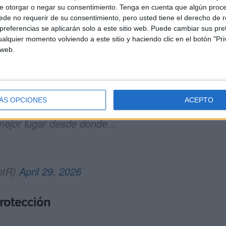
e otorgar o negar su consentimiento.
Tenga en cuenta que algún proc
de no requerir de su consentimiento, pero usted tiene el derecho de r
referencias se aplicarán solo a este sitio web. Puede cambiar sus pref
alquier momento volviendo a este sitio y haciendo clic en el botón "Pri
l “ensayo general” del eclipse total de
 web.
ue llamamos una ‘fecha espejo’ o ‘día
ÁS OPCIONES
ACEPTO
ición que el día del eclipse y será la
l mejor lugar desde donde…
ntR)
April 29, 2026
protección