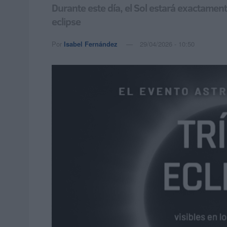
Durante este día, el Sol estará exactament
eclipse
Por
Isabel Fernández
29/04/2026 - 10:50