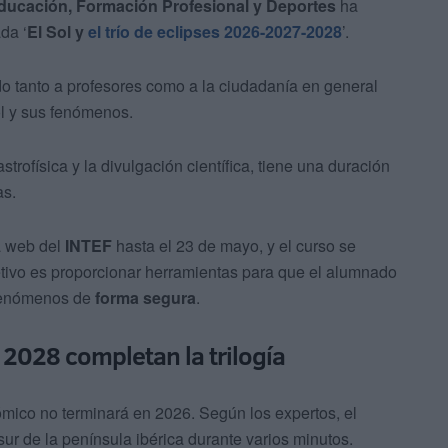
Educación, Formación Profesional y Deportes
ha
ada ‘
El Sol y
el trío de eclipses 2026-2027-2028
’.
ido tanto a profesores como a la ciudadanía en general
ol y sus fenómenos.
trofísica y la divulgación científica, tiene una duración
as.
la web del
INTEF
hasta el 23 de mayo, y el curso se
jetivo es proporcionar herramientas para que el alumnado
 fenómenos de
forma segura
.
2028 completan la trilogía
mico no terminará en 2026. Según los expertos, el
sur de la península ibérica durante varios minutos.