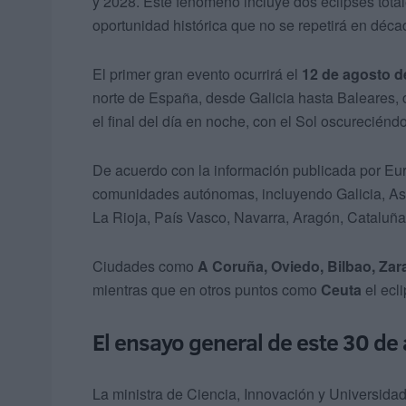
y 2028. Este fenómeno incluye dos eclipses total
oportunidad histórica que no se repetirá en déca
El primer gran evento ocurrirá el
12 de agosto d
norte de España, desde Galicia hasta Baleares, 
el final del día en noche, con el Sol oscurecién
De acuerdo con la información publicada por Eu
comunidades autónomas, incluyendo Galicia, Ast
La Rioja, País Vasco, Navarra, Aragón, Cataluñ
Ciudades como
A Coruña, Oviedo, Bilbao, Zar
mientras que en otros puntos como
Ceuta
el ecli
El ensayo general de este 30 de 
La ministra de Ciencia, Innovación y Universidad