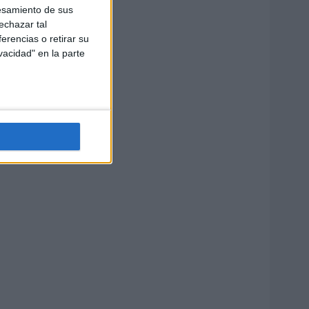
esamiento de sus
echazar tal
erencias o retirar su
vacidad" en la parte