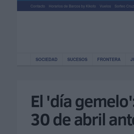
Contacto
Horarios de Barcos by Kikoto
Vuelos
Sorteo Cruz
SOCIEDAD
SUCESOS
FRONTERA
J
El 'día gemelo'
30 de abril ant