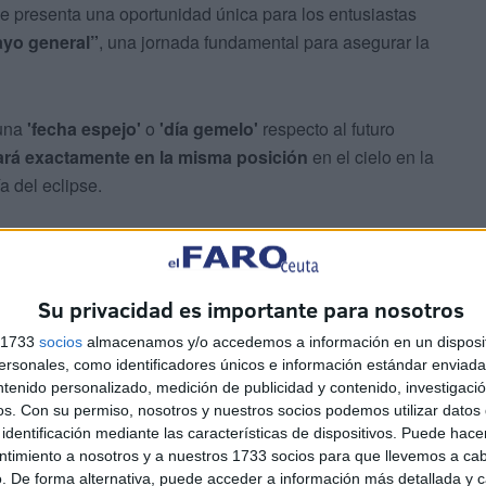
e presenta una oportunidad única para los entusiastas
yo general”
, una jornada fundamental para asegurar la
 una
'fecha espejo'
o
'día gemelo'
respecto al futuro
ará exactamente en la misma posición
en el cielo en la
ía del eclipse.
Su privacidad es importante para nosotros
s 1733
socios
almacenamos y/o accedemos a información en un disposit
sonales, como identificadores únicos e información estándar enviada 
lizar una comprobación técnica sobre el terreno. Es la
ntenido personalizado, medición de publicidad y contenido, investigaci
de donde disfrutar del eclipse, verificando que no haya
os.
Con su permiso, nosotros y nuestros socios podemos utilizar datos 
en la visión del disco solar en el momento preciso de la
identificación mediante las características de dispositivos. Puede hacer
ntimiento a nosotros y a nuestros 1733 socios para que llevemos a ca
. De forma alternativa, puede acceder a información más detallada y 