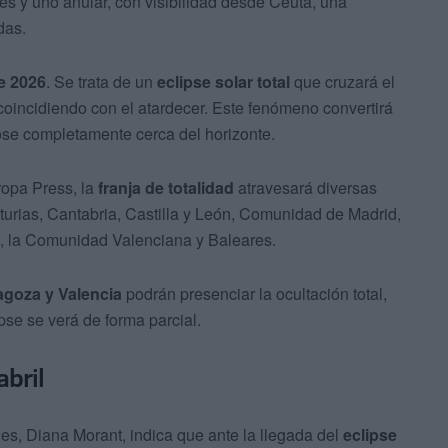
es y uno anular, con visibilidad desde Ceuta, una
das.
e 2026
. Se trata de un
eclipse solar total
que cruzará el
coincidiendo con el atardecer. Este fenómeno convertirá
dose completamente cerca del horizonte.
ropa Press, la
franja de totalidad
atravesará diversas
urias, Cantabria, Castilla y León, Comunidad de Madrid,
a, la Comunidad Valenciana y Baleares.
agoza y Valencia
podrán presenciar la ocultación total,
pse se verá de forma parcial.
abril
es, Diana Morant, indica que ante la llegada del
eclipse