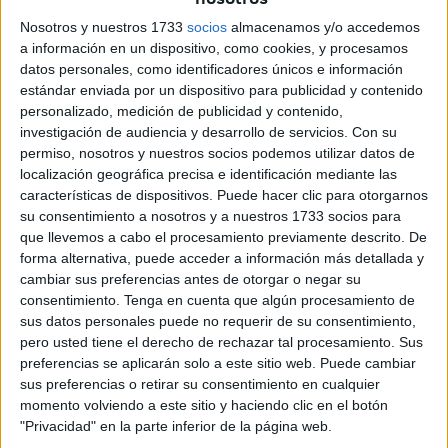
antidroga
asestado por la
UDYCO
, estaba tan herido en
Nosotros y nuestros 1733
socios
almacenamos y/o accedemos
su orgullo que no dudó en confesar su
intención de
a información en un dispositivo, como cookies, y procesamos
datos personales, como identificadores únicos e información
cumplir serias amenazas
contra la vida
de quien
estándar enviada por un dispositivo para publicidad y contenido
colaboró con Asuntos Internos
y la Justicia para facilitar
personalizado, medición de publicidad y contenido,
que esa galería fuera descubierta.
investigación de audiencia y desarrollo de servicios.
Con su
permiso, nosotros y nuestros socios podemos utilizar datos de
Esas amenazas no quedaron en meras confesiones del
localización geográfica precisa e identificación mediante las
tipo “voy a tumbarlo” o “estaré detrás de él toda mi vida”,
características de dispositivos. Puede hacer clic para otorgarnos
su consentimiento a nosotros y a nuestros 1733 socios para
sino que, a juicio de la UDYCO, se plasmaron en una
que llevemos a cabo el procesamiento previamente descrito. De
intención clara de ordenar su muerte
.
forma alternativa, puede acceder a información más detallada y
cambiar sus preferencias antes de otorgar o negar su
Una de las conversaciones captadas por los
consentimiento.
Tenga en cuenta que algún procesamiento de
investigadores en enero de este mismo año recoge a las
sus datos personales puede no requerir de su consentimiento,
claras la búsqueda de
un sicario para “quemar al hijo de
pero usted tiene el derecho de rechazar tal procesamiento. Sus
preferencias se aplicarán solo a este sitio web. Puede cambiar
puta”.
sus preferencias o retirar su consentimiento en cualquier
momento volviendo a este sitio y haciendo clic en el botón
Así, de acuerdo con la interpretación que da la UDYCO a
"Privacidad" en la parte inferior de la página web.
esas conversaciones,
no hay duda sobre la