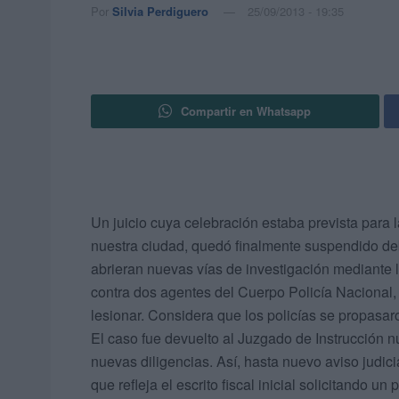
Por
Silvia Perdiguero
25/09/2013 - 19:35
Compartir en Whatsapp
Un juicio cuya celebración estaba prevista para
nuestra ciudad, quedó finalmente suspendido deb
abrieran nuevas vías de investigación mediante l
contra dos agentes del Cuerpo Policía Nacional,
lesionar. Considera que los policías se propasar
El caso fue devuelto al Juzgado de Instrucción n
nuevas diligencias. Así, hasta nuevo aviso judici
que refleja el escrito fiscal inicial solicitando 