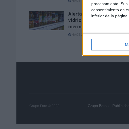
HACE 1 HORA
procesamiento. Sus p
consentimiento en cu
Alerta alimentaria por
inferior de la página
vidrios en tarros de
mermelada y miel
HACE 2 HORAS
M
Grupo Faro
Publicida
Grupo Faro © 2023