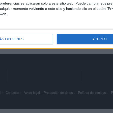
referencias se aplicarán solo a este sitio web. Puede cambiar sus pref
alquier momento volviendo a este sitio y haciendo clic en el botón "Pri
Ceuta: proteger a un menor
 web.
también es preguntar quién
le espera al otro lado
HACE 2 HORAS
ÁS OPCIONES
ACEPTO
d
Contacto
Aviso legal – Protección de datos
Política de cookies
P