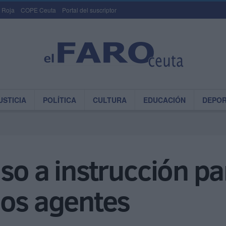
 Roja
COPE Ceuta
Portal del suscriptor
USTICIA
POLÍTICA
CULTURA
EDUCACIÓN
DEPO
so a instrucción par
dos agentes