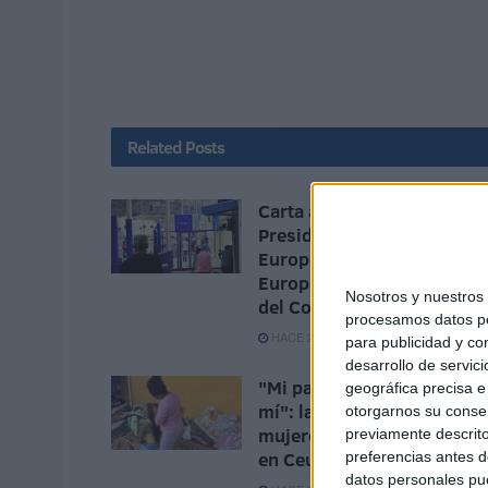
Related
Posts
Carta abierta a la
Presidencia de la Comisió
Europea, al Parlamento
Europeo y a la Presidencia
Nosotros y nuestro
del Consejo de Europa
procesamos datos per
HACE 2 MINUTOS
para publicidad y co
desarrollo de servici
"Mi padre quería abusar de
geográfica precisa e 
mí": la pesadilla de las
otorgarnos su conse
mujeres que buscan refugi
previamente descrito
en Ceuta
preferencias antes d
datos personales pue