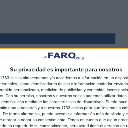
Exigen al Gobierno que la
n
final de la Copa Mundial de
fútbol 2030 sea en España,
Su privacidad es importante para nosotros
no en Marruecos
s 1733
socios
almacenamos y/o accedemos a información en un disposit
HACE 18 MINUTOS
sonales, como identificadores únicos e información estándar enviada 
ntenido personalizado, medición de publicidad y contenido, investigaci
os.
Con su permiso, nosotros y nuestros socios podemos utilizar datos 
La Guardia Civil localiza un
identificación mediante las características de dispositivos. Puede hacer
cadáver en Juan XXIII
ntimiento a nosotros y a nuestros 1733 socios para que llevemos a ca
o
. De forma alternativa, puede acceder a información más detallada y 
HACE 2 HORAS
e otorgar o negar su consentimiento.
Tenga en cuenta que algún proc
de no requerir de su consentimiento, pero usted tiene el derecho de r