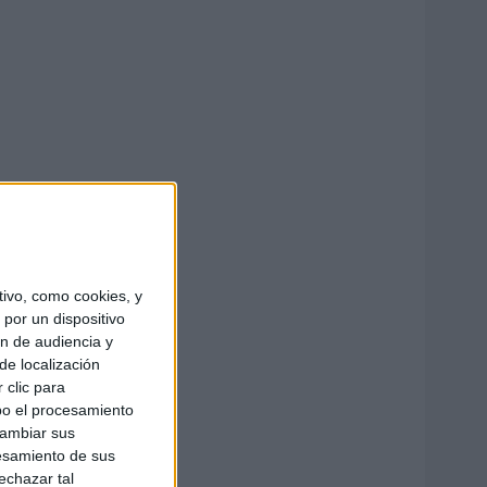
ivo, como cookies, y
por un dispositivo
ón de audiencia y
de localización
 clic para
bo el procesamiento
cambiar sus
esamiento de sus
echazar tal