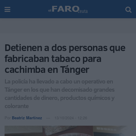
Detienen a dos personas que
fabricaban tabaco para
cachimba en Tánger
La policía ha llevado a cabo un operativo en
Tánger en los que han decomisado grandes
cantidades de dinero, productos químicos y
colorante
Por
Beatriz Martínez
13/10/2024 - 12:26