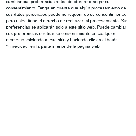
cambiar sus preferencias antes de otorgar o negar su
tabaco para cachimba o shisha.
consentimiento.
Tenga en cuenta que algún procesamiento de
sus datos personales puede no requerir de su consentimiento,
Según han informado las autoridades, uno de los
pero usted tiene el derecho de rechazar tal procesamiento. Sus
detenidos es un ciudadano marroquí y el otro es un
preferencias se aplicarán solo a este sitio web. Puede cambiar
ciudadano sueco de origen árabe. Se les acusa de estar
sus preferencias o retirar su consentimiento en cualquier
implicados en la preparación en un taller para la
momento volviendo a este sitio y haciendo clic en el botón
"Privacidad" en la parte inferior de la página web.
fabricación y distribución de tabaco para cachimba, por lo
que se podrían enfrentar a un delito contra la salud
pública.
Esta operación de seguridad se llevó a cabo en una aldea
de la región del Alcazarseguer, cerca de la ciudad de
Tánger, donde se logró desmantelar un taller clandestino
de fabricación de tabaco para cachimba y decomisar
envíos de esta sustancia destinados a la distribución.
Además, incautaron 28 barriles que contenían 300
kilogramos cada uno de materiales químicos viscosos,