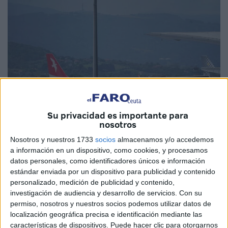
Su privacidad es importante para
nosotros
Nosotros y nuestros 1733
socios
almacenamos y/o accedemos
Imagen cedida
a información en un dispositivo, como cookies, y procesamos
datos personales, como identificadores únicos e información
estándar enviada por un dispositivo para publicidad y contenido
personalizado, medición de publicidad y contenido,
Agentes de la
Brigada Provincial de Extranjería y
investigación de audiencia y desarrollo de servicios.
Con su
Fronteras
de la
Jefatura Superior del País Vasco
permiso, nosotros y nuestros socios podemos utilizar datos de
localización geográfica precisa e identificación mediante las
detuvieron en noviembre a dos ciudadanos de
características de dispositivos. Puede hacer clic para otorgarnos