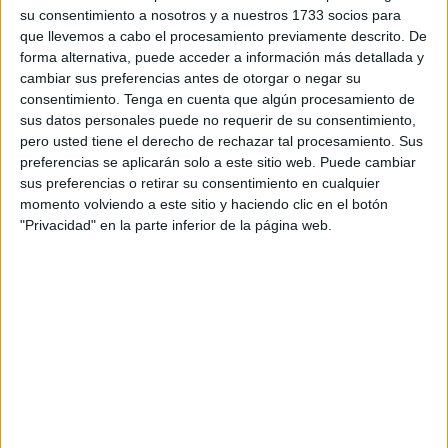
nacionalidad marroquí acusados de un
delito de
su consentimiento a nosotros y a nuestros 1733 socios para
abandono de menores
.
que llevemos a cabo el procesamiento previamente descrito. De
forma alternativa, puede acceder a información más detallada y
La investigación se remonta a febrero de este año, cuando
cambiar sus preferencias antes de otorgar o negar su
ambos padres viajaron con su hija menor y la dejaron sola
consentimiento.
Tenga en cuenta que algún procesamiento de
sus datos personales puede no requerir de su consentimiento,
en un
autobús interurbano
que cubría el trayecto entre
pero usted tiene el derecho de rechazar tal procesamiento. Sus
Granada y Bilbao
.
preferencias se aplicarán solo a este sitio web. Puede cambiar
sus preferencias o retirar su consentimiento en cualquier
Al llegar a la capital vizcaína, la menor se encontró
momento volviendo a este sitio y haciendo clic en el botón
completamente sola y sin supervisión adulta.
"Privacidad" en la parte inferior de la página web.
Inmediatamente acudió a los
Servicios Sociales
, donde
se activaron los protocolos de protección infantil. Primero
fue derivada a un
hogar de acogida
y, posteriormente, a
un
centro tutelado por la autoridad competente
.
Según la investigación,
su hermano mayor también
había sido
abandonado
de manera similar años atrás,
cuando aún era menor de edad, lo que refleja un patrón
preocupante de comportamiento por parte de los