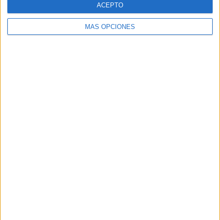
ACEPTO
El PSOE de Ceuta: "No podemos permitir
que ninguna mujer o niña se sienta
MÁS OPCIONES
desprotegida"
HACE 2 HORAS
Al menos 6 colegios de Ceuta sufren
entradas y daños a casi un mes del inicio
del curso
HACE 3 HORAS
Colapso en el CETI: 12 vigilantes para
contener una "situación extrema"
HACE 3 HORAS