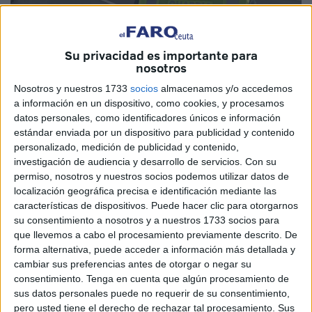
Su privacidad es importante para
nosotros
Nosotros y nuestros 1733
socios
almacenamos y/o accedemos
Cedida
a información en un dispositivo, como cookies, y procesamos
datos personales, como identificadores únicos e información
estándar enviada por un dispositivo para publicidad y contenido
personalizado, medición de publicidad y contenido,
investigación de audiencia y desarrollo de servicios.
Con su
Agentes pertenecientes al destacamento de tráfico de la
permiso, nosotros y nuestros socios podemos utilizar datos de
Guardia Civil de Marbella (Málaga) han puesto a
localización geográfica precisa e identificación mediante las
disposición judicial al conductor de una motocicleta como
características de dispositivos. Puede hacer clic para otorgarnos
su consentimiento a nosotros y a nuestros 1733 socios para
presunto autor de un delito contra la seguridad vial, al ser
que llevemos a cabo el procesamiento previamente descrito. De
interceptado circulando a más del doble de la velocidad
forma alternativa, puede acceder a información más detallada y
permitida.
cambiar sus preferencias antes de otorgar o negar su
consentimiento.
Tenga en cuenta que algún procesamiento de
Los hechos ocurrieron sobre las 16.30 horas de este
sus datos personales puede no requerir de su consentimiento,
pasado miércoles en Benahavís (Málaga), cuando la
pero usted tiene el derecho de rechazar tal procesamiento. Sus