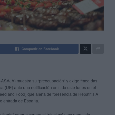
Compartir en Facebook
ASAJA) muestra su “preocupación” y exige “medidas
a (UE) ante una notificación emitida este lunes en el
eed and Food) que alerta de “presencia de Hepatitis A
de entrada de España.
s “serio” porque supera el “nivel máximo permitido