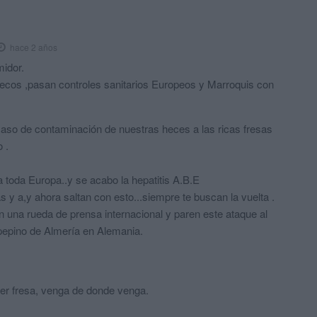
hace 2 años
midor.
uecos ,pasan controles sanitarios Europeos y Marroquis con
so de contaminación de nuestras heces a las ricas fresas
 .
 toda Europa..y se acabo la hepatitis A.B.E
s y a,y ahora saltan con esto...siempre te buscan la vuelta .
n una rueda de prensa internacional y paren este ataque al
 pepino de Almería en Alemania.
ier fresa, venga de donde venga.