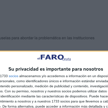
elas para abordar la problemática en las instituciones
Su privacidad es importante para nosotros
s 1733
socios
almacenamos y/o accedemos a información en un disposit
sonales, como identificadores únicos e información estándar enviada 
a al virus
ntenido personalizado, medición de publicidad y contenido, investigaci
os.
Con su permiso, nosotros y nuestros socios podemos utilizar datos 
identificación mediante las características de dispositivos. Puede hacer
anitaria a las principales asociaciones de
ntimiento a nosotros y a nuestros 1733 socios para que llevemos a ca
sociación Valenciana de Consumidores y Usuarios
. De forma alternativa, puede acceder a información más detallada y 