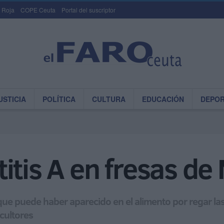
 Roja
COPE Ceuta
Portal del suscriptor
USTICIA
POLÍTICA
CULTURA
EDUCACIÓN
DEPO
itis A en fresas d
que puede haber aparecido en el alimento por regar la
cultores