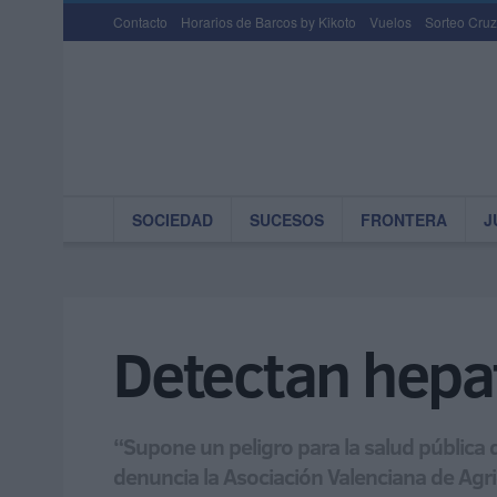
Contacto
Horarios de Barcos by Kikoto
Vuelos
Sorteo Cruz
SOCIEDAD
SUCESOS
FRONTERA
J
Detectan hepat
“Supone un peligro para la salud pública 
denuncia la Asociación Valenciana de Agri