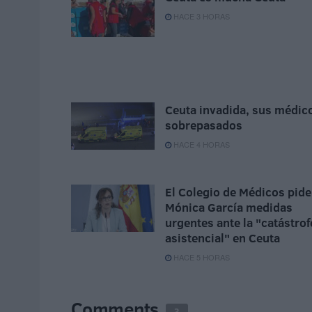
HACE 3 HORAS
Ceuta invadida, sus médic
sobrepasados
HACE 4 HORAS
El Colegio de Médicos pide
Mónica García medidas
urgentes ante la "catástrof
asistencial" en Ceuta
HACE 5 HORAS
Comments
3