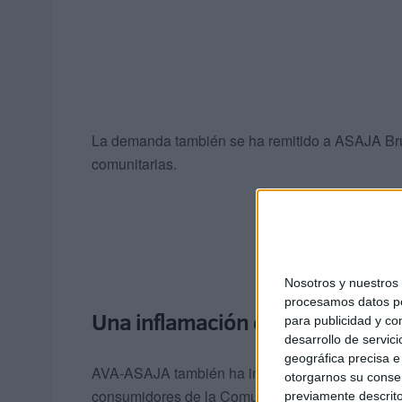
La demanda también se ha remitido a ASAJA Brus
comunitarias.
Nosotros y nuestro
procesamos datos per
Una inflamación del hígado debid
para publicidad y co
desarrollo de servici
geográfica precisa e 
AVA-ASAJA también ha informado de esta alerta s
otorgarnos su conse
consumidores de la Comunitat Valenciana –la A
previamente descrito