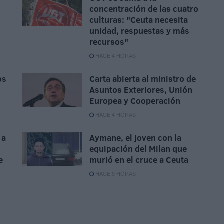
concentración de las cuatro
culturas: "Ceuta necesita
unidad, respuestas y más
recursos"
HACE 4 HORAS
os
Carta abierta al ministro de
Asuntos Exteriores, Unión
Europea y Cooperación
HACE 4 HORAS
 a
Aymane, el joven con la
equipación del Milan que
e
murió en el cruce a Ceuta
HACE 5 HORAS