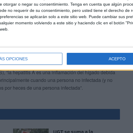
e otorgar o negar su consentimiento.
Tenga en cuenta que algún proc
umidores Tyrius y la Unión de Consumidores de la
de no requerir de su consentimiento, pero usted tiene el derecho de r
al de Médicos de Valencia, debido al riesgo que
referencias se aplicarán solo a este sitio web. Puede cambiar sus pref
alquier momento volviendo a este sitio y haciendo clic en el botón "Pri
 web.
ÁS OPCIONES
ACEPTO
, “la hepatitis A es una inflamación del hígado debida
 principalmente cuando una persona no infectada (y no
s por heces de una persona infectada”.
UGT se suma a la