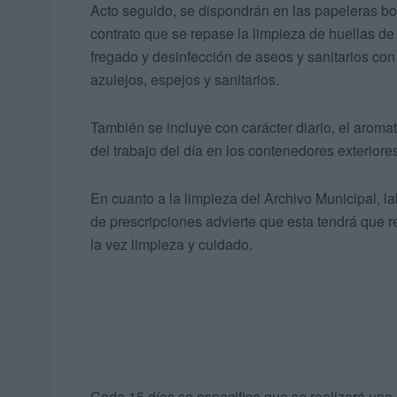
Acto seguido, se dispondrán en las papeleras bo
contrato que se repase la limpieza de huellas de
fregado y desinfección de aseos y sanitarios co
azulejos, espejos y sanitarios.
También se incluye con carácter diario, el aromat
del trabajo del día en los contenedores exteriore
En cuanto a la limpieza del Archivo Municipal, la
de prescripciones advierte que esta tendrá que 
la vez limpieza y cuidado.
Cada 15 días se especifica que se realizará una