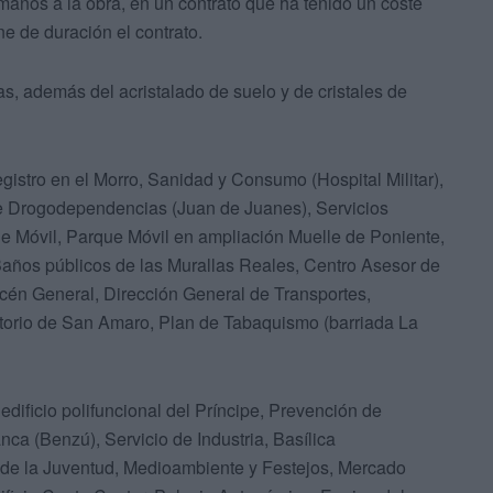
manos a la obra, en un contrato que ha tenido un coste
e de duración el contrato.
s, además del acristalado de suelo y de cristales de
stro en el Morro, Sanidad y Consumo (Hospital Militar),
e Drogodependencias (Juan de Juanes), Servicios
e Móvil, Parque Móvil en ampliación Muelle de Poniente,
años públicos de las Murallas Reales, Centro Asesor de
cén General, Dirección General de Transportes,
atorio de San Amaro, Plan de Tabaquismo (barriada La
edificio polifuncional del Príncipe, Prevención de
a (Benzú), Servicio de Industria, Basílica
 de la Juventud, Medioambiente y Festejos, Mercado