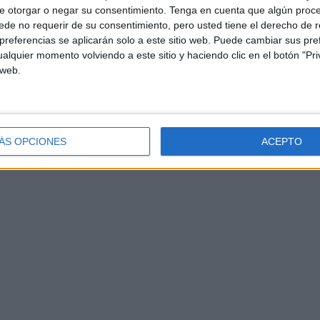
e otorgar o negar su consentimiento.
Tenga en cuenta que algún proc
de no requerir de su consentimiento, pero usted tiene el derecho de r
limpieza y los materiales no se acumularán en espacios
referencias se aplicarán solo a este sitio web. Puede cambiar sus pref
la necesaria para atender un mes de trabajo.
alquier momento volviendo a este sitio y haciendo clic en el botón "Pri
 web.
á con carácter diario el barrido y fregado de suelos de
mpolvado de mobiliario, extintores, barandillas,
e todo tipo de residuos que se encuentren en las
to de los mismos según se indica en la Ordenanza de la
ÁS OPCIONES
ACEPTO