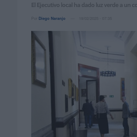
El Ejecutivo local ha dado luz verde a un 
Por
Diego Naranjo
19/02/2025 - 07:35