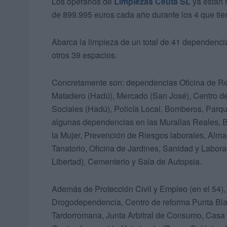
Los operarios de
Limpiezas Ceuta SL
ya están 
de 899.995 euros cada año durante los 4 que tien
Abarca la limpieza de un total de 41 dependencia
otros 39 espacios.
Concretamente son: dependencias Oficina de Regi
Matadero (Hadú), Mercado (San José), Centro d
Sociales (Hadú), Policía Local, Bomberos, Parqu
algunas dependencias en las Murallas Reales, B
la Mujer, Prevención de Riesgos laborales, Alma
Tanatorio, Oficina de Jardines, Sanidad y Labor
Libertad), Cementerio y Sala de Autopsia.
Además de Protección Civil y Empleo (en el 54), 
Drogodependencia, Centro de reforma Punta Blanc
Tardorromana, Junta Arbitral de Consumo, Casa