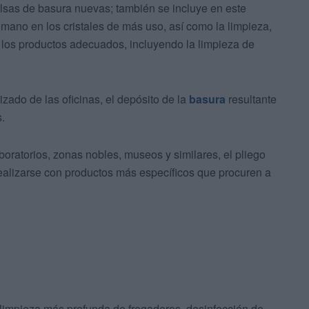
lsas de basura nuevas; también se incluye en este
 mano en los cristales de más uso, así como la limpieza,
n los productos adecuados, incluyendo la limpieza de
izado de las oficinas, el depósito de la
basura
resultante
s.
boratorios, zonas nobles, museos y similares, el pliego
realizarse con productos más específicos que procuren a
 limpieza más profunda de fregaderos, desinfección de