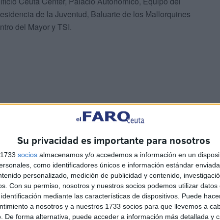
dificio Ceuta Center, Palacio Autonómico, Equipo del
sidencia de la Juventud, Baluarte de los Mallorquines
ntro del Mayor y TSI.
ntrato serán precisas maquinaria, utensilios así como
os que fueran precisos para la correcta prestación de la
Su privacidad es importante para nosotros
s 1733
socios
almacenamos y/o accedemos a información en un disposit
icataria, el suministro y la recolocación diaria (en
sonales, como identificadores únicos e información estándar enviada 
l jabón de manos (líquido con Ph neutro y alergénico
ntenido personalizado, medición de publicidad y contenido, investigaci
os.
Con su permiso, nosotros y nuestros socios podemos utilizar datos 
cesario), el papel higiénico (de celulosa blanca y
identificación mediante las características de dispositivos. Puede hacer
isas), el papel secamanos, ambientador, bolsas de
ntimiento a nosotros y a nuestros 1733 socios para que llevemos a ca
. De forma alternativa, puede acceder a información más detallada y 