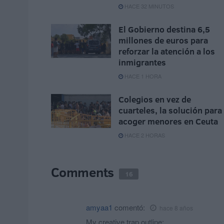
HACE 32 MINUTOS
El Gobierno destina 6,5
millones de euros para
reforzar la atención a los
inmigrantes
HACE 1 HORA
Colegios en vez de
cuarteles, la solución para
acoger menores en Ceuta
HACE 2 HORAS
Comments
16
amyaa1
comentó:
hace 8 años
My creative trap outline: