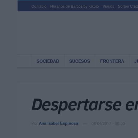
Contacto
Horarios de Barcos by Kikoto
Vuelos
Sorteo Cruz
SOCIEDAD
SUCESOS
FRONTERA
J
Despertarse en
Por
Ana Isabel Espinosa
08/04/2017 - 06:50