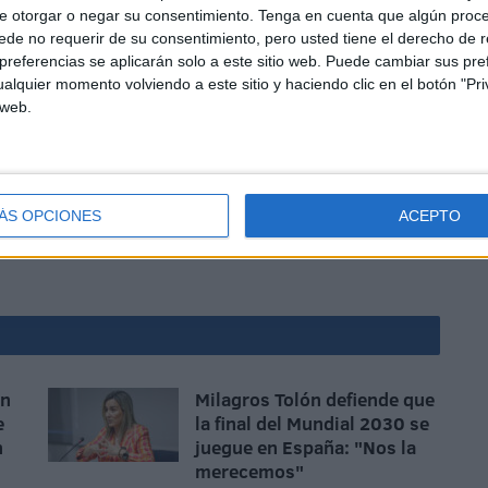
e otorgar o negar su consentimiento.
Tenga en cuenta que algún proc
de no requerir de su consentimiento, pero usted tiene el derecho de r
referencias se aplicarán solo a este sitio web. Puede cambiar sus pref
alquier momento volviendo a este sitio y haciendo clic en el botón "Pri
nsentidas, de algas y verdines a porrillón que hacer las
 web.
 en el tuétano de los huesos.
olo de donde sea, aún en barco y con el ancla rota, más
e tiempos ancestrales cuando los fenicios lo cabalgaban
ÁS OPCIONES
ACEPTO
ón
Milagros Tolón defiende que
e
la final del Mundial 2030 se
n
juegue en España: "Nos la
merecemos"