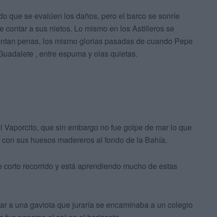
do que se evalúen los daños, pero el barco se sonríe
contar a sus nietos. Lo mismo en los Astilleros se
uentan penas, los mismo glorias pasadas de cuando Pepe
Guadalete , entre espuma y olas quietas.
el Vaporcito, que sin embargo no fue golpe de mar lo que
o con sus huesos madereros al fondo de la Bahía.
e corto recorrido y está aprendiendo mucho de estas
mar a una gaviota que juraría se encaminaba a un colegio