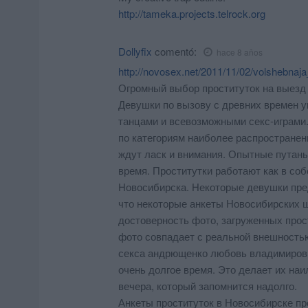
http://tameka.projects.telrock.org
Dollyfix
comentó:
hace 8 años
http://novosex.net/2011/11/02/volshebnaj
Огромный выбор проституток на выезд 
Девушки по вызову с древних времен 
танцами и всевозможными секс-играми
по категориям наиболее распространен
ждут ласк и внимания. Опытные путаны 
время. Проститутки работают как в соб
Новосибирска. Некоторые девушки пре
что некоторые анкеты Новосибирских 
достоверность фото, загруженных прос
фото совпадает с реальной внешность
секса андрющенко любовь владимиров
очень долгое время. Это делает их н
вечера, который запомнится надолго.
Анкеты проституток в Новосибирске пр