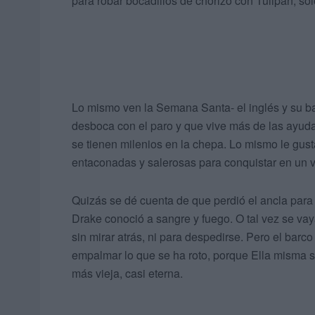
para robar bocadillos de chorizo con Tulipán, sol
Lo mismo ven la Semana Santa- el inglés y su ba
desboca con el paro y que vive más de las ayuda
se tienen milenios en la chepa. Lo mismo le gust
entaconadas y salerosas para conquistar en un v
Quizás se dé cuenta de que perdió el ancla para
Drake conoció a sangre y fuego. O tal vez se va
sin mirar atrás, ni para despedirse. Pero el bar
empalmar lo que se ha roto, porque Ella misma 
más vieja, casi eterna.