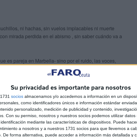
cuchillos, ni hachas, sin vuelos implacables ni muerte
con mirada perdida en el abismo , sin saber cuándo va a
que es pareja en Marbella- sino por el ruido, las voces,
 en la lengua de la Reina tiránica que más odió a nuestro
Su privacidad es importante para nosotros
r a la Estuardo y no brindársela a ella, que ya se sabe
s 1731
socios
almacenamos y/o accedemos a información en un disposit
 por ello mismo deseados. No sabemos qué cara pondría
sonales, como identificadores únicos e información estándar enviada 
r cómo había atravesado -de noche y a la deriva- esa
ntenido personalizado, medición de publicidad y contenido, investigaci
os.
Con su permiso, nosotros y nuestros socios podemos utilizar datos 
identificación mediante las características de dispositivos. Puede hacer
ntimiento a nosotros y a nuestros 1731 socios para que llevemos a ca
. De forma alternativa, puede acceder a información más detallada y 