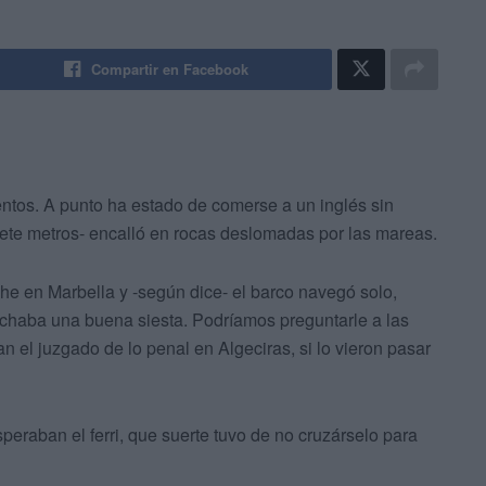
Compartir en Facebook
ientos. A punto ha estado de comerse a un inglés sin
iete metros- encalló en rocas deslomadas por las mareas.
he en Marbella y -según dice- el barco navegó solo,
 echaba una buena siesta. Podríamos preguntarle a las
n el juzgado de lo penal en Algeciras, si lo vieron pasar
eraban el ferri, que suerte tuvo de no cruzárselo para