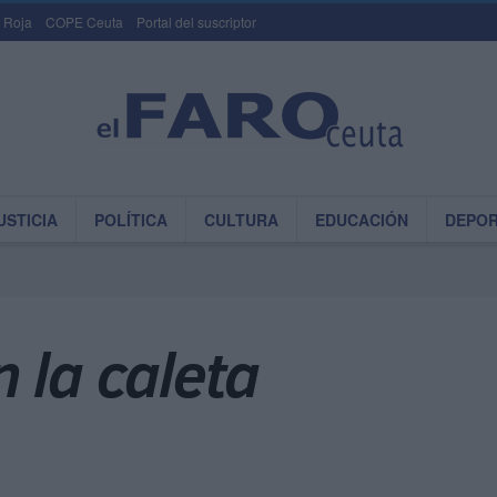
 Roja
COPE Ceuta
Portal del suscriptor
USTICIA
POLÍTICA
CULTURA
EDUCACIÓN
DEPO
 la caleta