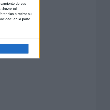
esamiento de sus
echazar tal
erencias o retirar su
vacidad" en la parte