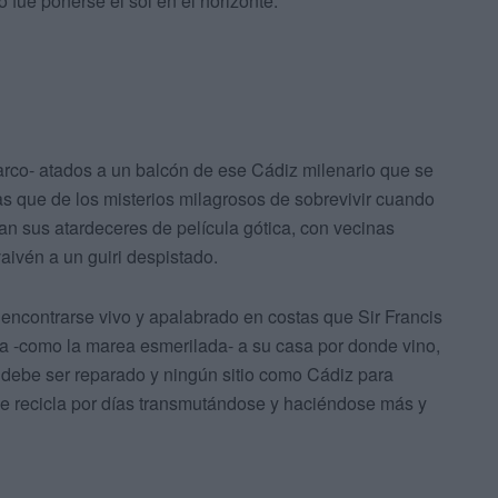
o fue ponerse el sol en el horizonte.
rco- atados a un balcón de ese Cádiz milenario que se
s que de los misterios milagrosos de sobrevivir cuando
an sus atardeceres de película gótica, con vecinas
aivén a un guiri despistado.
 encontrarse vivo y apalabrado en costas que Sir Francis
ya -como la marea esmerilada- a su casa por donde vino,
co debe ser reparado y ningún sitio como Cádiz para
se recicla por días transmutándose y haciéndose más y