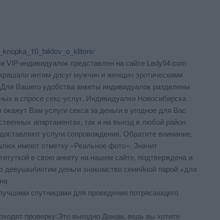
a_knopka_10_faktov_o_klitore/
и VIP-индивидуалок представлен на сайте Ledy54.com
украшали интим-досуг мужчин и женщин эротическими
.Для Вашего удобства анкеты индивидуалок разделены
ных в спросе секс-услуг. Индивидуалки Новосибирска
окажут Вам услуги секса за деньги в угодное для Вас
ственных апартаментах, так и на выезд в любой район
доставляют услуги сопровождения. Обратите внимание,
шлюх имеют отметку «Реальное фото». Значит
титуткой в свою анкету на нашем сайте, подтверждена и
ю девушки!интим деньги знакомство семейной парой +для
на
аилучшими спутницами для проведения потрясающего
оходят проверку:Это выгодно Донам, ведь вы хотите