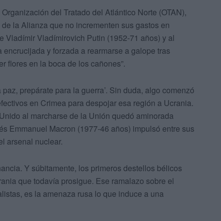
 Organización del Tratado del Atlántico Norte (OTAN),
 de la Alianza que no incrementen sus gastos en
e Vladímir Vladímirovich Putin (1952-71 años) y al
encrucijada y forzada a rearmarse a galope tras
r flores en la boca de los cañones”.
la paz, prepárate para la guerra’. Sin duda, algo comenzó
fectivos en Crimea para despojar esa región a Ucrania.
 Unido al marcharse de la Unión quedó aminorada
ncés Emmanuel Macron (1977-46 años) impulsó entre sus
el arsenal nuclear.
ancia. Y súbitamente, los primeros destellos bélicos
rania que todavía prosigue. Ese ramalazo sobre el
nalistas, es la amenaza rusa lo que induce a una