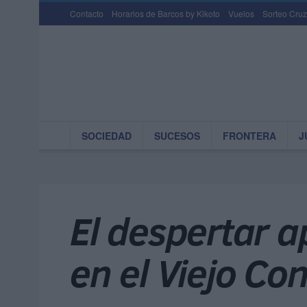
Contacto
Horarios de Barcos by Kikoto
Vuelos
Sorteo Cruz
SOCIEDAD
SUCESOS
FRONTERA
J
El despertar 
en el Viejo Co