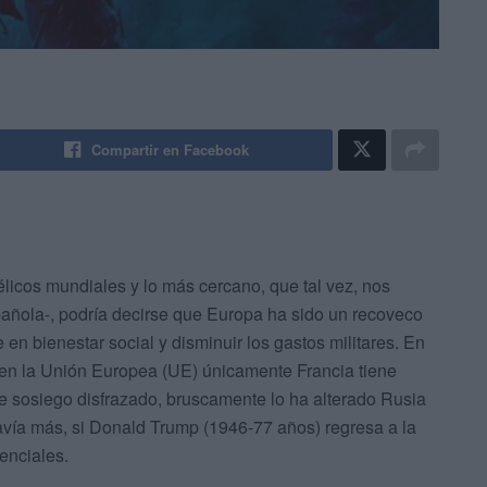
Compartir en Facebook
élicos mundiales y lo más cercano, que tal vez, nos
spañola-, podría decirse que Europa ha sido un recoveco
en bienestar social y disminuir los gastos militares. En
o, en la Unión Europea (UE) únicamente Francia tiene
e sosiego disfrazado, bruscamente lo ha alterado Rusia
davía más, si Donald Trump (1946-77 años) regresa a la
enciales.