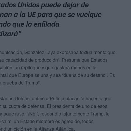
tados Unidos puede dejar de
onan a la UE para que se vuelque
do que la enfilada
dizará"
omunicación, González Laya expresaba textualmente que
o su capacidad de producción”. Presume que Estados
ción, un repliegue y que gastará menos en la
ental que Europa se una y sea “dueña de su destino”. Es
a prueba de Trump”.
tados Unidos, animó a Putin a atacar, “a hacer lo que
 su cuota de defensa. El presidente de uno de esos
 ataque ruso. “¡No!”, respondió tajantemente Trump, lo
dica “si un Estado miembro es agredido, todos
ó un ciclón en la Alianza Atlántica.