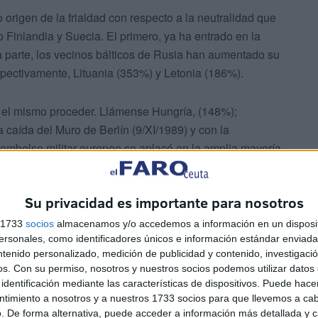
 origen de la frialdad con respecto a la neutralidad que
inlandia y Suecia. El primero, ya ha entrado en la
a parte, los vecinos bálticos de Rusia han aumentado su
pectivamente, Lituania (353%) y Letonia (186%).
 el mismo proceder. Llámense Hungría, (148%);
caída del Muro de Berlín (9/XI/1989) y con la
esembolso militar europeo se aplacó en la amplia mayoría
divisa que nuevamente reaparezca la figura del servicio
Su privacidad es importante para nosotros
 un escenario bélico concreto, interesa fijarse en el caso
s 1733
socios
almacenamos y/o accedemos a información en un disposit
sonales, como identificadores únicos e información estándar enviada 
ra Mundial (1914-1918) disponía de una industria
ntenido personalizado, medición de publicidad y contenido, investigaci
nal envuelto de estados colonialistas como Gran Bretaña
os.
Con su permiso, nosotros y nuestros socios podemos utilizar datos 
mperio como el que al presente evoca Putin. Los
identificación mediante las características de dispositivos. Puede hacer
iones y la perdieron hasta ser abochornados. La
ntimiento a nosotros y a nuestros 1733 socios para que llevemos a ca
. De forma alternativa, puede acceder a información más detallada y 
azismo en la Segunda Guerra Mundial (1939-1945).