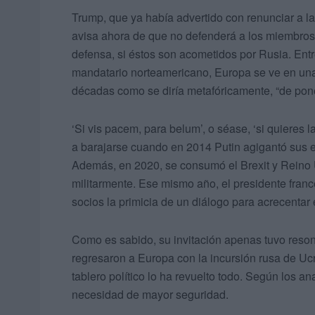
Trump, que ya había advertido con renunciar a la
avisa ahora de que no defenderá a los miembros
defensa, si éstos son acometidos por Rusia. Entr
mandatario norteamericano, Europa se ve en una 
décadas como se diría metafóricamente, “de pone
‘Si vis pacem, para belum’, o séase, ‘si quieres 
a barajarse cuando en 2014 Putin agigantó sus e
Además, en 2020, se consumó el Brexit y Reino
militarmente. Ese mismo año, el presidente fra
socios la primicia de un diálogo para acrecentar 
Como es sabido, su invitación apenas tuvo reson
regresaron a Europa con la incursión rusa de Uc
tablero político lo ha revuelto todo. Según los a
necesidad de mayor seguridad.