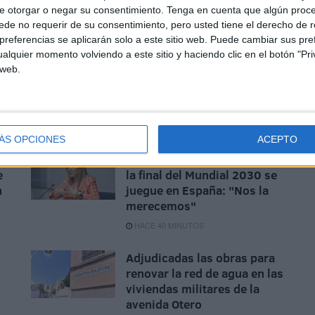
uir viviendo en esa bendita locura que supone expresar
e otorgar o negar su consentimiento.
Tenga en cuenta que algún proc
enemos o hemos tenido la suerte de tenerlos a nuestro
de no requerir de su consentimiento, pero usted tiene el derecho de r
apaces de dar para que ni siquiera se nos facilite la
referencias se aplicarán solo a este sitio web. Puede cambiar sus pref
. Eso es indecente.
alquier momento volviendo a este sitio y haciendo clic en el botón "Pri
 web.
ÁS OPCIONES
ACEPTO
ón
Milagros Tolón defiende que
e
la final del Mundial 2030 se
n
juegue en España: "Nos la
merecemos"
HACE 40 MINUTOS
Adjudicadas las obras para
renovar la red de agua en las
viviendas militares de la
avenida Otero