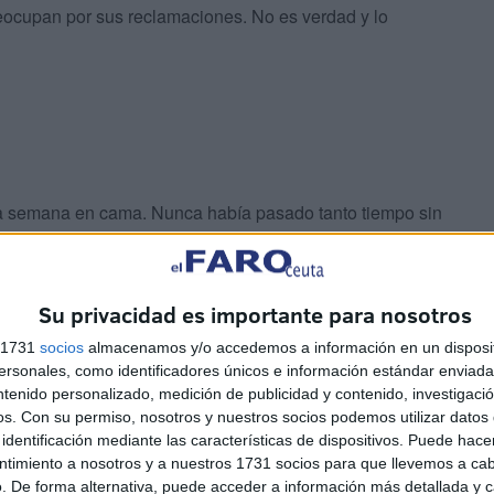
eocupan por sus reclamaciones. No es verdad y lo
a semana en cama. Nunca había pasado tanto tiempo sin
más en mi familia, no se movió en todo momento de mi
 calle, regresando veloz para ponerse junto a mí. Sentía
arme su compañía permanente como fiel perro guardián.
Su privacidad es importante para nosotros
s 1731
socios
almacenamos y/o accedemos a información en un disposit
sonales, como identificadores únicos e información estándar enviada 
ntenido personalizado, medición de publicidad y contenido, investigaci
os.
Con su permiso, nosotros y nuestros socios podemos utilizar datos 
identificación mediante las características de dispositivos. Puede hacer
ones para que al menos tengamos la opción de despedir
ntimiento a nosotros y a nuestros 1731 socios para que llevemos a ca
. De forma alternativa, puede acceder a información más detallada y 