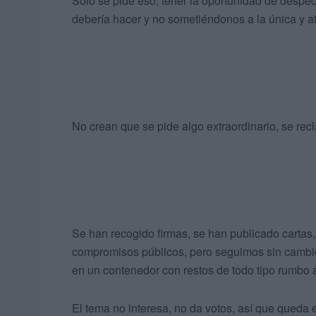
Solo se pide eso, tener la oportunidad de desp
debería hacer y no sometiéndonos a la única y a
No crean que se pide algo extraordinario, se re
Se han recogido firmas, se han publicado cartas,
compromisos públicos, pero seguimos sin cambios
en un contenedor con restos de todo tipo rumbo 
El tema no interesa, no da votos, así que queda e