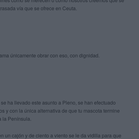
edirles como se merecen o como nosotros creemos que se
trasada vía que se ofrece en Ceuta.
clama únicamente obrar con eso, con dignidad.
 se ha llevado este asunto a Pleno, se han efectuado
 y con la única alternativa de que tu mascota termine
a la Península.
n un cajón y de ciento a viento se le da vidilla para que