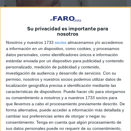
Su privacidad es importante para
nosotros
Nosotros y nuestros 1733
socios
almacenamos y/o accedemos
En nuestro lenguaje coloquial, es frecuente que usemos
a información en un dispositivo, como cookies, y procesamos
las palabras sin advertir que, a veces, son imágenes
datos personales, como identificadores únicos e información
metafóricas dotadas de un notable poder expresivo.
estándar enviada por un dispositivo para publicidad y contenido
personalizado, medición de publicidad y contenido,
Fíjense, por ejemplo, en el vocablo "despabilar" (o
investigación de audiencia y desarrollo de servicios.
Con su
"espabilar", como pronunciamos nosotros aquí en
permiso, nosotros y nuestros socios podemos utilizar datos de
Andalucía). Son abundantes los hablantes españoles que
localización geográfica precisa e identificación mediante las
están convencidos de que su significado propio es sacudir
características de dispositivos. Puede hacer clic para otorgarnos
su consentimiento a nosotros y a nuestros 1733 socios para
el sueño, mantenerse despierto, avivar y ejercitar el
que llevemos a cabo el procesamiento previamente descrito. De
ingenio, resolver un problema con agilidad o hacerse
forma alternativa, puede acceder a información más detallada y
cargo de una situación con prontitud.
cambiar sus preferencias antes de otorgar o negar su
consentimiento.
Tenga en cuenta que algún procesamiento de
“Los hipotensos –me decía ayer Carmela- no nos
sus datos personales puede no requerir de su consentimiento,