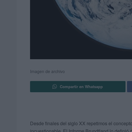
Imagen de archivo
Compartir en Whatsapp
Desde finales del siglo XX repetimos el concepto
incuestionable. El Informe Brundtland lo definió 