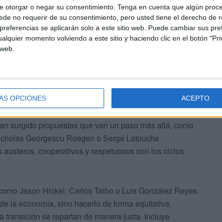
e otorgar o negar su consentimiento.
Tenga en cuenta que algún proc
de no requerir de su consentimiento, pero usted tiene el derecho de r
referencias se aplicarán solo a este sitio web. Puede cambiar sus pref
alquier momento volviendo a este sitio y haciendo clic en el botón "Pri
s políticas públicas. Y, sin embargo, hay quien sigue
 web.
 tiene un impacto real sobre el clima y que el planeta
o
ÁS OPCIONES
ACEPTO
, han surgido propuestas que van un paso más allá, como
Nicholas Georgescu Roegen o Serge Latouche
austeros, cooperativos y respetuosos con los ciclos
 como Jason Hickel, Carlos Taibo o Luis González Reyes.
de la economía, sino hacerlo de forma equitativa,
a transición se repartan de manera justa. Incluye