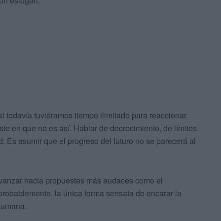
 un eslogan.
todavía tuviéramos tiempo ilimitado para reaccionar.
siste en que no es así. Hablar de decrecimiento, de límites
d. Es asumir que el progreso del futuro no se parecerá al
o avanzar hacia propuestas más audaces como el
 probablemente, la única forma sensata de encarar la
 humana.