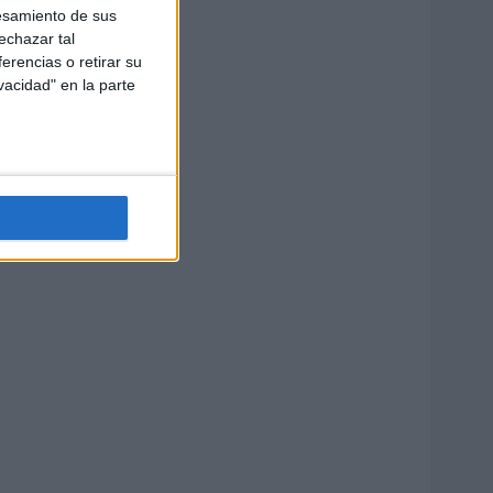
esamiento de sus
echazar tal
erencias o retirar su
vacidad" en la parte