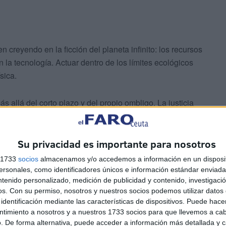
creyendo en la ficción del planeta infinito: los recursos
n la tecnología. Actuar dentro de los límites ecológicos
sica.
s allá del corto plazo y del propio ombligo. La justicia
con el resto de especies. Difícil defender un modelo de
da que nos sostiene.
Su privacidad es importante para nosotros
rollo no es producir más, sino vivir mejor. Salud,
s 1733
socios
almacenamos y/o accedemos a información en un disposit
no son indicadores de progreso mucho más serios que
sonales, como identificadores únicos e información estándar enviada 
ntenido personalizado, medición de publicidad y contenido, investigaci
os.
Con su permiso, nosotros y nuestros socios podemos utilizar datos 
identificación mediante las características de dispositivos. Puede hacer
ntimiento a nosotros y a nuestros 1733 socios para que llevemos a ca
. De forma alternativa, puede acceder a información más detallada y 