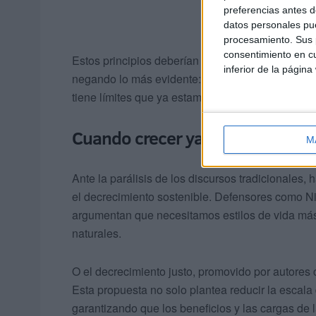
preferencias antes d
datos personales pue
procesamiento. Sus p
consentimiento en cu
Estos principios deberían bastar para orientar la
inferior de la página
negando lo más evidente: que la actividad humana
tiene límites que ya estamos superando.
Cuando crecer ya no es progres
M
Ante la parálisis de los discursos tradicionales
el decrecimiento sostenible. Defensores como 
argumentan que necesitamos estilos de vida más 
naturales.
O el decrecimiento justo, promovido por autores
Esta propuesta no solo plantea reducir la escala 
garantizando que los beneficios y las cargas de l