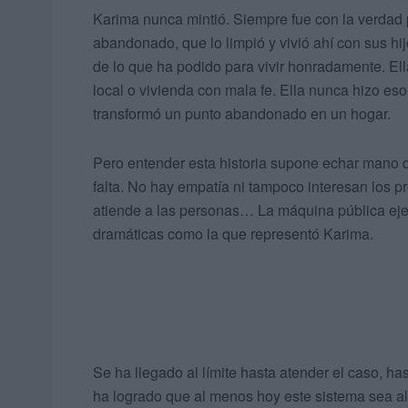
Karima nunca mintió. Siempre fue con la verdad p
abandonado, que lo limpió y vivió ahí con sus hijo
de lo que ha podido para vivir honradamente. El
local o vivienda con mala fe. Ella nunca hizo eso
transformó un punto abandonado en un hogar.
Pero entender esta historia supone echar mano 
falta. No hay empatía ni tampoco interesan los p
atiende a las personas… La máquina pública ejecu
dramáticas como la que representó Karima.
Se ha llegado al límite hasta atender el caso, h
ha logrado que al menos hoy este sistema sea a