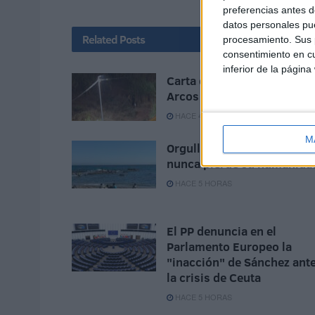
preferencias antes d
datos personales pue
Related
Posts
procesamiento. Sus p
consentimiento en cu
inferior de la página
Carta de los vecinos de
Arcos Quebrados
HACE 4 HORAS
M
Orgullo de un pueblo que
nunca pierde su humanida
HACE 5 HORAS
El PP denuncia en el
Parlamento Europeo la
"inacción" de Sánchez ant
la crisis de Ceuta
HACE 5 HORAS