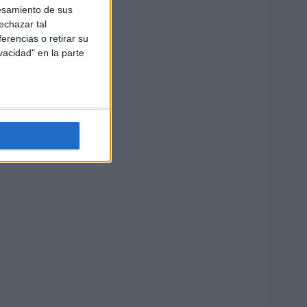
esamiento de sus
echazar tal
erencias o retirar su
vacidad" en la parte