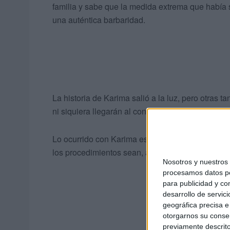
familia y sabe que la medida extrema que había s
una auténtica barbaridad.
La historia de Karima salió a la luz, pero otras 
ni siquiera llegarán al conocimiento público.
Lo ocurrido con Karima es un ejemplo de que las
los procedimientos sean, a partir de ahora, algo 
Nosotros y nuestro
procesamos datos per
para publicidad y co
desarrollo de servici
geográfica precisa e 
otorgarnos su conse
previamente descrito