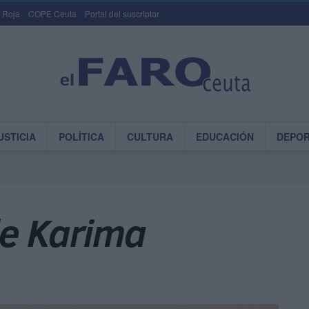
 Roja
COPE Ceuta
Portal del suscriptor
USTICIA
POLÍTICA
CULTURA
EDUCACIÓN
DEPO
de Karima