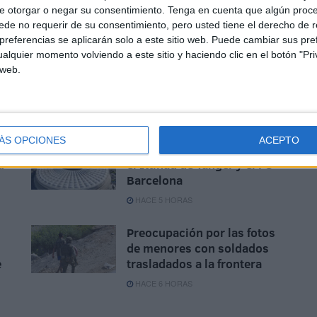
e otorgar o negar su consentimiento.
Tenga en cuenta que algún proc
de no requerir de su consentimiento, pero usted tiene el derecho de r
referencias se aplicarán solo a este sitio web. Puede cambiar sus pref
alquier momento volviendo a este sitio y haciendo clic en el botón "Pri
 web.
Disparos en el Príncipe y un
herido por arma blanca
HACE 4 HORAS
ÁS OPCIONES
ACEPTO
Aplazado el amistoso entre
d
el Ittihad de Tánger y el FC
Barcelona
HACE 5 HORAS
Preocupación por las fotos
de menores con soldados
e
trasladados a la frontera
HACE 6 HORAS