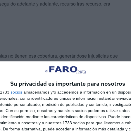
eguido adelante y adelante, recurso tras recurso, era
tantas no tienen esa cobertura, generándose injusticias que
 cosas no se hacen bien, quizá su caso sirva para que
Su privacidad es importante para nosotros
más justos.
s 1733
socios
almacenamos y/o accedemos a información en un disposit
sonales, como identificadores únicos e información estándar enviada 
ntenido personalizado, medición de publicidad y contenido, investigaci
os.
Con su permiso, nosotros y nuestros socios podemos utilizar datos 
identificación mediante las características de dispositivos. Puede hacer
ntimiento a nosotros y a nuestros 1733 socios para que llevemos a ca
. De forma alternativa, puede acceder a información más detallada y 