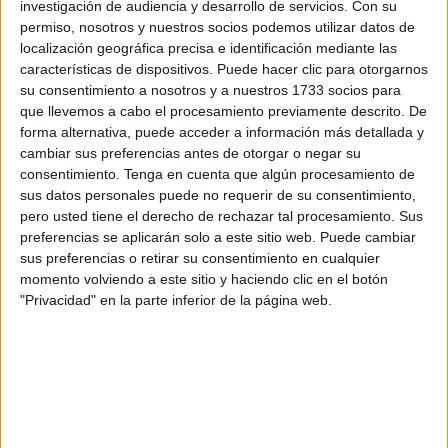
investigación de audiencia y desarrollo de servicios.
Con su
mucho daño.
permiso, nosotros y nuestros socios podemos utilizar datos de
localización geográfica precisa e identificación mediante las
El conjunto de Fuad Harrus se
está jugando
muchas de
características de dispositivos. Puede hacer clic para otorgarnos
sus opciones de permanencia en este tramo final de la
su consentimiento a nosotros y a nuestros 1733 socios para
que llevemos a cabo el procesamiento previamente descrito. De
primera fase del campeonato. Tras doblegar al Balón de
forma alternativa, puede acceder a información más detallada y
Cádiz en la anterior jornada, se medía a la PD Rociera, un
cambiar sus preferencias antes de otorgar o negar su
rival directo que también lucha por salvarse. El objetivo del
consentimiento.
Tenga en cuenta que algún procesamiento de
Sporting es conseguir el máximo de
puntos
posibles en
sus datos personales puede no requerir de su consentimiento,
pero usted tiene el derecho de rechazar tal procesamiento. Sus
estas últimas jornadas de la primera fase. Este sábado se
preferencias se aplicarán solo a este sitio web. Puede cambiar
la jugada ante un rival directo.
sus preferencias o retirar su consentimiento en cualquier
momento volviendo a este sitio y haciendo clic en el botón
"Privacidad" en la parte inferior de la página web.