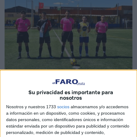
Cedida
Su privacidad es importante para
nosotros
Nosotros y nuestros 1733
socios
almacenamos y/o accedemos
Dura derrota del
Sporting de Ceuta
fuera de casa, que lo
a información en un dispositivo, como cookies, y procesamos
mantiene en la última posición y le obliga a ganar
datos personales, como identificadores únicos e información
estándar enviada por un dispositivo para publicidad y contenido
prácticamente todo lo que le queda. El equipo caballa se
personalizado, medición de publicidad y contenido,
mantuvo en el partido en todo momento, pero el 3-1 le hizo