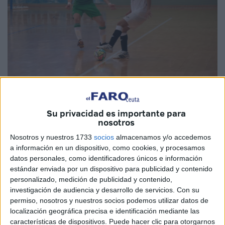
Imagen cedida
Su privacidad es importante para
nosotros
Nosotros y nuestros 1733
socios
almacenamos y/o accedemos
a información en un dispositivo, como cookies, y procesamos
El
Deportivo Ceutí
ha debutado con una derrota en la
datos personales, como identificadores únicos e información
temporada 2023/2024
tras perder por un marcador final de
estándar enviada por un dispositivo para publicidad y contenido
dos goles a cinco frente al Real Betis
Futsal
en el
personalizado, medición de publicidad y contenido,
investigación de audiencia y desarrollo de servicios.
Con su
encuentro disputado esta tarde en el complejo deportivo
permiso, nosotros y nuestros socios podemos utilizar datos de
‘
Guillermo Molina’
de Ceuta.
localización geográfica precisa e identificación mediante las
características de dispositivos. Puede hacer clic para otorgarnos