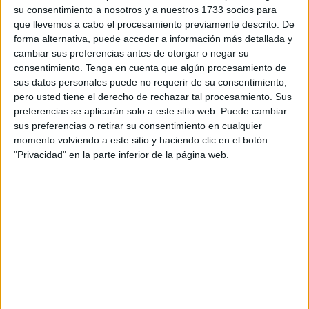
Los unionistas lo han intentado todo pero se han
su consentimiento a nosotros y a nuestros 1733 socios para
encontrado enfrente a un rival complicado que ha puesto
que llevemos a cabo el procesamiento previamente descrito. De
las cosas muy difíciles y que además ha sabido
forma alternativa, puede acceder a información más detallada y
cambiar sus preferencias antes de otorgar o negar su
aprovechar sus momentos en el encuentro.
consentimiento.
Tenga en cuenta que algún procesamiento de
sus datos personales puede no requerir de su consentimiento,
El partido estuvo muy emocionante desde el primer
pero usted tiene el derecho de rechazar tal procesamiento. Sus
minuto, el visitante Santiago fue el primero en avisar y
preferencias se aplicarán solo a este sitio web. Puede cambiar
pudo adelantar a su equipo en el marcador, lanzando al
sus preferencias o retirar su consentimiento en cualquier
poste.
momento volviendo a este sitio y haciendo clic en el botón
"Privacidad" en la parte inferior de la página web.
Javi Martín hizo el primer disparo local en el minuto 5 con
una buena llegada y posteriormente Tafito también creó
una buena ocasión al quedarse solo ante el portero pero
remató desviado.
En el minuto 8, Jaime marcó el 0-1 para los visitantes que
dejaba helados a los locales aunque seguido pudo
empatar Santaella pero su disparo duro lo sacó Hugo.