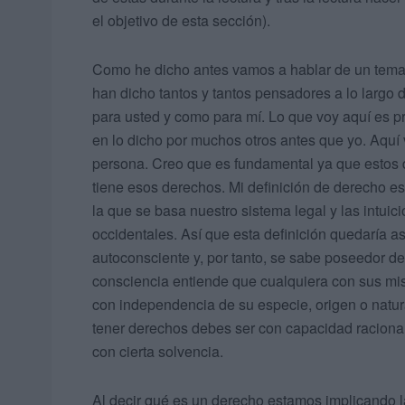
el objetivo de esta sección).
Como he dicho antes vamos a hablar de un tema h
han dicho tantos y tantos pensadores a lo largo d
para usted y como para mí. Lo que voy aquí es p
en lo dicho por muchos otros antes que yo. Aquí 
persona. Creo que es fundamental ya que estos 
tiene esos derechos. Mi definición de derecho es 
la que se basa nuestro sistema legal y las intui
occidentales. Así que esta definición quedaría a
autoconsciente y, por tanto, se sabe poseedor 
consciencia entiende que cualquiera con sus mi
con independencia de su especie, origen o natur
tener derechos debes ser con capacidad racional 
con cierta solvencia.
Al decir qué es un derecho estamos implicando l