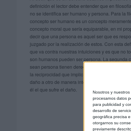
definición el lector debe entender que en filosof
no se identifica ser humano y persona. Para la fil
concepto ser humano es un concepto meramente 
concepto moral que sería equiparable, en mi pr
decir que una persona es aquel ser que es resp
juzgado por la realización de estos. Con esta d
que va contra nuestras intuiciones y es que no 
son humanos pueden ser persona. La segunda con
sean persona tienen derechos pues son los únic
la reciprocidad que implica todo derecho. En r
daño a otro de manera intencional y que ese dañ
él el que sufre el daño.
Nosotros y nuestro
procesamos datos per
para publicidad y co
desarrollo de servici
geográfica precisa e 
otorgarnos su conse
previamente descrito