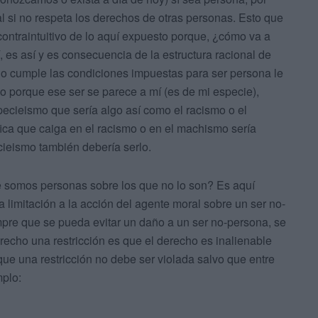
l si no respeta los derechos de otras personas. Esto que
 contraintuitivo de lo aquí expuesto porque, ¿cómo va a
, es así y es consecuencia de la estructura racional de
o cumple las condiciones impuestas para ser persona le
o porque ese ser se parece a mí (es de mi especie),
ecieismo que sería algo así como el racismo o el
fica que caiga en el racismo o en el machismo sería
cieismo también debería serlo.
 somos personas sobre los que no lo son? Es aquí
 limitación a la acción del agente moral sobre un ser no-
mpre que se pueda evitar un daño a un ser no-persona, se
erecho una restricción es que el derecho es inalienable
que una restricción no debe ser violada salvo que entre
mplo: