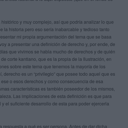
istórico y muy complejo, así que podría analizar lo que
e la historia pero eso sería inabarcable y tedioso tanto
resentar mi propia argumentación del tema que se basa
voy a presentar una definición de derecho y, por ende, de
días que vivimos se habla mucho de derechos y de quién
de corte kantiano, que es la propia de la Ilustración, en
ciones sobre este tema que tenemos la mayoría de los
sí, derecho es un “privilegio” que posee todo aquel que es
de ese o esos derechos y como consecuencia de esa
smas características es también poseedor de los mismos,
aleza. Las implicaciones de esta definición es que para
y el suficiente desarrollo de esta para poder ejercerla
a respuesta a qué es ser persona. Antes de dar dicha