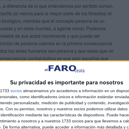
ía, a diferencia de lo que entendemos por sentido común,
osofía (al menos para la mayor parte de los filósofos) el
biológico, mientras que el concepto persona es un
opuesta y en otras muchas, a agente moral. Podemos
onsable de sus actos moralmente y que puede ser
efinición de persona caemos en la primera consecuencia
todos los seres humanos son persona y que seres que no
secuencia contraintuitiva es que solo aquellos que
os con autoconciencia y que son capaces de reconocer
esumen, persona es aquel que entiende que ha hecho un
o está mal moralmente porque así lo entendería si fuera
Su privacidad es importante para nosotros
s 1733
socios
almacenamos y/o accedemos a información en un disposit
sonales, como identificadores únicos e información estándar enviada 
ntenido personalizado, medición de publicidad y contenido, investigaci
os.
Con su permiso, nosotros y nuestros socios podemos utilizar datos 
identificación mediante las características de dispositivos. Puede hacer
ntimiento a nosotros y a nuestros 1733 socios para que llevemos a ca
. De forma alternativa, puede acceder a información más detallada y 