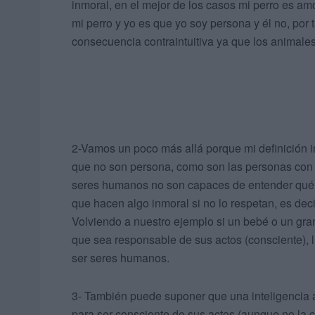
inmoral, en el mejor de los casos mi perro es amor
mi perro y yo es que yo soy persona y él no, por 
consecuencia contraintuitiva ya que los animale
2-Vamos un poco más allá porque mi definición
que no son persona, como son las personas con u
seres humanos no son capaces de entender qué
que hacen algo inmoral si no lo respetan, es de
Volviendo a nuestro ejemplo si un bebé o un gra
que sea responsable de sus actos (consciente)
ser seres humanos.
3- También puede suponer que una inteligencia art
para ser consciente de sus actos (aunque no la 