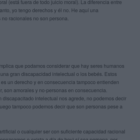
al (está fuera de todo juicio moral). La diferencia entre
tanto, yo tengo derechos y él no. He aquí una
s no racionales no son persona.
 implica que podamos considerar que hay seres humanos
na gran discapacidad intelectual o los bebés. Estos
 es un derecho y en consecuencia tampoco entienden
cir, son amorales y no-personas en consecuencia.
n discapacitado intelectual nos agrede, no podemos decir
, luego tampoco podemos decir que son personas pese a
ificial o cualquier ser con suficiente capacidad racional
conozcamos o exista a día de hoy) sí sea persona, por