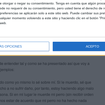
e otorgar o negar su consentimiento.
Tenga en cuenta que algún proc
lamas donde hay un bebé de unos
de no requerir de su consentimiento, pero usted tiene el derecho de r
referencias se aplicarán solo a este sitio web. Puede cambiar sus pref
ños. Usted, haciendo su máximo
alquier momento volviendo a este sitio y haciendo clic en el botón "Pri
 web.
no de los dos, así que es
os va a morir sin que usted pueda
aría? ¿Por qué salvaría al que ha
ÁS OPCIONES
ACEPTO
l de entender tal y como se ha presentado así que voy a
ejemplos:
do como yo mismo lo sé sobre mí. Si le muerdo, sé que
cho a no sufrir daño, por tanto, estoy haciendo algo malo
ona. Si en mi lugar le muerde mi perro (sin recibir orden
mos estar de acuerdo que mi perro no ha hecho nada