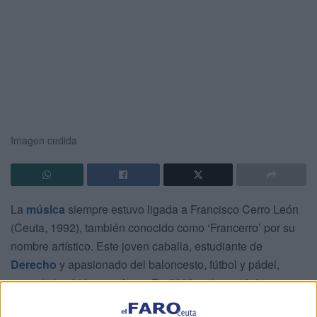
Imagen cedida
La
música
siempre estuvo ligada a Francisco Cerro León
(Ceuta, 1992), también conocido como ‘Francerro’ por su
nombre artístico. Este joven caballa, estudiante de
Derecho
y apasionado del baloncesto, fútbol y pádel,
apuesta también por el
rap
. En 2008 se tropezó de
casualidad con este estilo, aún cursando los estudios