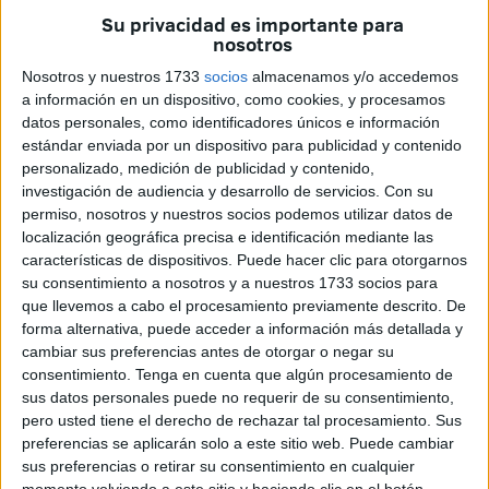
primarios. “Recuerdo a compañeros hacer las batallas de
Su privacidad es importante para
gallos”, dice Cerro León. Estas batallas se pueden definir
nosotros
como un enfrentamiento verbal rimado entre dos o más
Nosotros y nuestros 1733
socios
almacenamos y/o accedemos
personas, de las que destaca su “improvisación y
a información en un dispositivo, como cookies, y procesamos
velocidad mental”.
datos personales, como identificadores únicos e información
estándar enviada por un dispositivo para publicidad y contenido
personalizado, medición de publicidad y contenido,
investigación de audiencia y desarrollo de servicios.
Con su
permiso, nosotros y nuestros socios podemos utilizar datos de
localización geográfica precisa e identificación mediante las
características de dispositivos. Puede hacer clic para otorgarnos
su consentimiento a nosotros y a nuestros 1733 socios para
que llevemos a cabo el procesamiento previamente descrito. De
forma alternativa, puede acceder a información más detallada y
cambiar sus preferencias antes de otorgar o negar su
consentimiento.
Tenga en cuenta que algún procesamiento de
sus datos personales puede no requerir de su consentimiento,
pero usted tiene el derecho de rechazar tal procesamiento. Sus
preferencias se aplicarán solo a este sitio web. Puede cambiar
sus preferencias o retirar su consentimiento en cualquier
momento volviendo a este sitio y haciendo clic en el botón