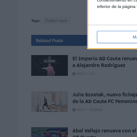
inferior de la página
Tags:
Fútbol-sala
M
Related
Posts
El Imperio AD Ceuta renue
a Alejandro Rodríguez
HACE 1 DÍA
Julia Szostak, nuevo fichaj
de la AD Ceuta FC Femenin
HACE 1 SEMANA
Abel Vallejo renueva con el