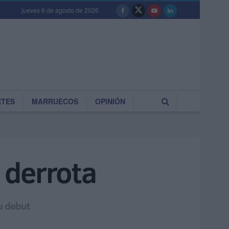
jueves 6 de agosto de 2026
RTES
MARRUECOS
OPINIÓN
u derrota
u debut