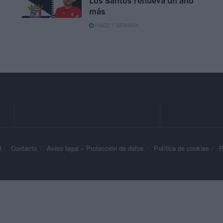
Los Santos renueva un año
más
HACE 1 SEMANA
d
Contacto
Aviso legal – Protección de datos
Política de cookies
P