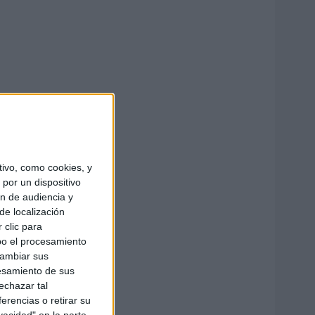
ivo, como cookies, y
por un dispositivo
ón de audiencia y
de localización
 clic para
bo el procesamiento
cambiar sus
esamiento de sus
echazar tal
erencias o retirar su
vacidad" en la parte