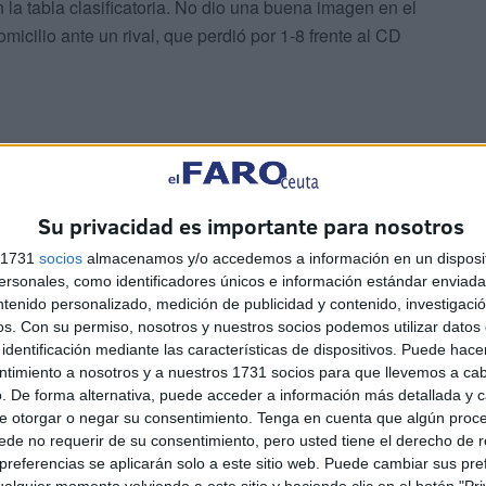
 la tabla clasificatoria. No dio una buena imagen en el
micilio ante un rival, que perdió por 1-8 frente al CD
Su privacidad es importante para nosotros
ra jornada, quieren olvidarse de su primer resultado y
s 1731
socios
almacenamos y/o accedemos a información en un disposit
sonales, como identificadores únicos e información estándar enviada 
ntenido personalizado, medición de publicidad y contenido, investigaci
 pasada, no quiere dejar pasar la oportunidad para
os.
Con su permiso, nosotros y nuestros socios podemos utilizar datos 
Pedro no le va a poner las cosas fáciles, sobre todo,
identificación mediante las características de dispositivos. Puede hacer
ntimiento a nosotros y a nuestros 1731 socios para que llevemos a ca
. De forma alternativa, puede acceder a información más detallada y 
e otorgar o negar su consentimiento.
Tenga en cuenta que algún proc
de no requerir de su consentimiento, pero usted tiene el derecho de r
referencias se aplicarán solo a este sitio web. Puede cambiar sus pref
alquier momento volviendo a este sitio y haciendo clic en el botón "Pri