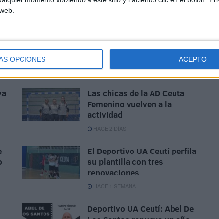
 web.
ÁS OPCIONES
ACEPTO
va
Las chicas de la AD Ceuta
Femenino vuelven a la
actividad
HACE 2 DÍAS
e
El Deportivo UA Ceutí perfila
o
su plantilla con tres
renovaciones
HACE 1 SEMANA
Deportivo UA Ceutí: Abel De