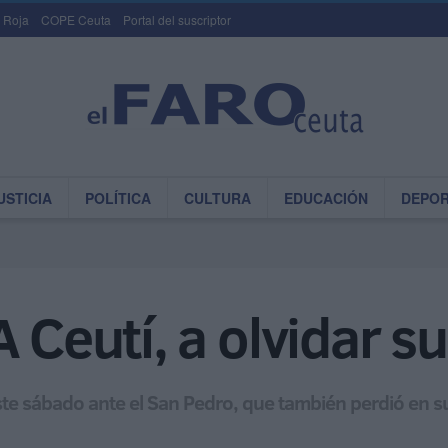
 Roja
COPE Ceuta
Portal del suscriptor
USTICIA
POLÍTICA
CULTURA
EDUCACIÓN
DEPO
 Ceutí, a olvidar s
este sábado ante el San Pedro, que también perdió en s