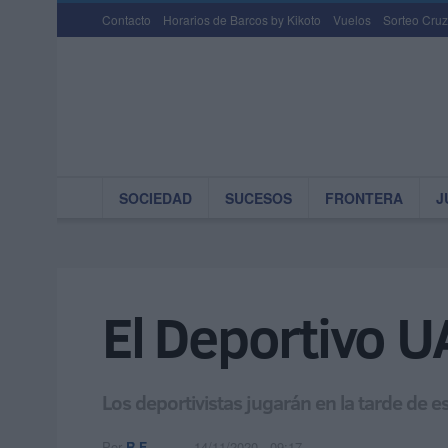
Contacto
Horarios de Barcos by Kikoto
Vuelos
Sorteo Cruz
SOCIEDAD
SUCESOS
FRONTERA
J
El Deportivo UA
Los deportivistas jugarán en la tarde de 
Por
R.F.
14/11/2020 - 09:17