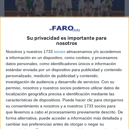
Su privacidad es importante para
nosotros
Nosotros y nuestros 1733
socios
almacenamos y/o accedemos
a información en un dispositivo, como cookies, y procesamos
Cedida
datos personales, como identificadores únicos e información
estándar enviada por un dispositivo para publicidad y contenido
personalizado, medición de publicidad y contenido,
investigación de audiencia y desarrollo de servicios.
Con su
permiso, nosotros y nuestros socios podemos utilizar datos de
El Deportivo
UA Ceutí
ha conseguido esta tarde sus
localización geográfica precisa e identificación mediante las
primeros puntos de la temporada, en el segundo
características de dispositivos. Puede hacer clic para otorgarnos
compromiso de Liga. Los deportivistas hicieron un buen
su consentimiento a nosotros y a nuestros 1733 socios para
juego y ganaron a un rival, que venía de perder en el
que llevemos a cabo el procesamiento previamente descrito. De
forma alternativa, puede acceder a información más detallada y
‘Molina’ frente al CD Puerto.
cambiar sus preferencias antes de otorgar o negar su