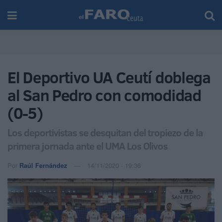
El Deportivo UA Ceutí doblega
al San Pedro con comodidad
(0-5)
Los deportivistas se desquitan del tropiezo de la
primera jornada ante el UMA Los Olivos
Por
Raúl Fernández
14/11/2020 - 19:36