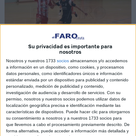
Su privacidad es importante para
nosotros
Nosotros y nuestros 1733
socios
almacenamos y/o accedemos
Imagen de Archivo
a información en un dispositivo, como cookies, y procesamos
datos personales, como identificadores únicos e información
estándar enviada por un dispositivo para publicidad y contenido
personalizado, medición de publicidad y contenido,
El Deportivo UA Ceutí
se hizo este viernes con la
investigación de audiencia y desarrollo de servicios.
Con su
permiso, nosotros y nuestros socios podemos utilizar datos de
segunda victoria consecutiva para Ceuta, desde que dio
localización geográfica precisa e identificación mediante las
comienzo
la temporada
, ante la Peña Barcelonista por un
características de dispositivos. Puede hacer clic para otorgarnos
4-5.
su consentimiento a nosotros y a nuestros 1733 socios para
que llevemos a cabo el procesamiento previamente descrito. De
Los ceutíes disputaron una primera parte en tierras
forma alternativa, puede acceder a información más detallada y