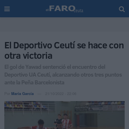
El Deportivo Ceutí se hace con
otra victoria
El gol de Yawad sentenció el encuentro del
Deportivo UA Ceutí, alcanzando otros tres puntos
ante la Peña Barcelonista
Por
María García
21/10/2022 - 22:06