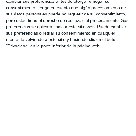
melillenses muy igualada. Llegando al descanso con un
cambiar sus preferencias antes de otorgar o negar su
consentimiento.
Tenga en cuenta que algún procesamiento de
empate de 2-2 en el electrónico, gracias a los goles de
sus datos personales puede no requerir de su consentimiento,
Óscar y Mario.
pero usted tiene el derecho de rechazar tal procesamiento. Sus
preferencias se aplicarán solo a este sitio web. Puede cambiar
Reanudada la segunda mitad del encuentro,
los
sus preferencias o retirar su consentimiento en cualquier
deportivistas
salieron enchufados al encuentro y con el
momento volviendo a este sitio y haciendo clic en el botón
objetivo bien marcado. Los goles de Yawad y Santaella
"Privacidad" en la parte inferior de la página web.
permitieron al equipo igualarse de nuevo en el resultado,
pero el segundo de Yawad en el partido fue el que
sentenció esta lucha por los tres puntos.
Los de Sergio Bermúdez vuelven a casa con tras puntos
más en el bolsillo y con la posibilidad de respirar
tranquilos al menos una semana más dentro de esta
complicada categoría.
El Puerto Atlético se medirá este
sábado en ‘La Libertad’ ante la Peña