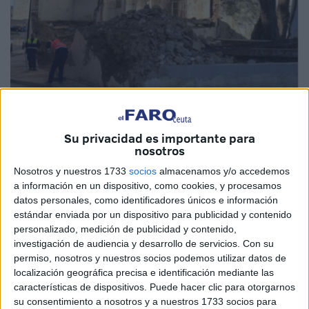
Imagen de archivo
Su privacidad es importante para
nosotros
Nosotros y nuestros 1733
socios
almacenamos y/o accedemos
a información en un dispositivo, como cookies, y procesamos
Hace tiempo que se cargaron la política de protección del
datos personales, como identificadores únicos e información
patrimonio de esta ciudad. Les da igual todo, arrasan con
estándar enviada por un dispositivo para publicidad y contenido
la historia que debíamos mantener protegida para
personalizado, medición de publicidad y contenido,
investigación de audiencia y desarrollo de servicios.
Con su
posteriores generaciones. No pasa nada. Están
permiso, nosotros y nuestros socios podemos utilizar datos de
‘autorizados’ para ello.
localización geográfica precisa e identificación mediante las
características de dispositivos. Puede hacer clic para otorgarnos
La demolición parcial de la Comandancia de Obras es un
su consentimiento a nosotros y a nuestros 1733 socios para