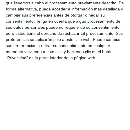
ejemplo. Las máquinas llegan, empieza a llevarse por
que llevemos a cabo el procesamiento previamente descrito. De
delante parte de un bien protegido y no pasa nada. Ahora
forma alternativa, puede acceder a información más detallada y
cambiar sus preferencias antes de otorgar o negar su
llega la denuncia, pero ya es tarde, como todo.
consentimiento.
Tenga en cuenta que algún procesamiento de
sus datos personales puede no requerir de su consentimiento,
Así, poco a poco, han ido aniquilando la historia. En nada
pero usted tiene el derecho de rechazar tal procesamiento. Sus
se caerá lo que queda del pabellón de las Heras porque
preferencias se aplicarán solo a este sitio web. Puede cambiar
se ha promocionado ese punto y final. Lo mismo, tiempo al
sus preferencias o retirar su consentimiento en cualquier
tiempo, ocurrirá con el pino bicentenario de Calamocarro y
momento volviendo a este sitio y haciendo clic en el botón
"Privacidad" en la parte inferior de la página web.
ojo, lo veremos, con el castillo de San Amaro.
No hay querencia ni respeto por el patrimonio, llegan las
máquinas, se comen edificios con protección y luego se
piden respuestas a lo que ya no tiene solución.
La historia no se respeta, ¿qué ciudad vamos a dejar?, ¿un
caos arquitectónico sin nada que admirar?, ¿verán
nuestros hijos la Ceuta que fue solo en los libros y las
charlas que se promocionen?, ¿a qué obedece tantísima
dejación y olvido por un patrimonio que debiera ser