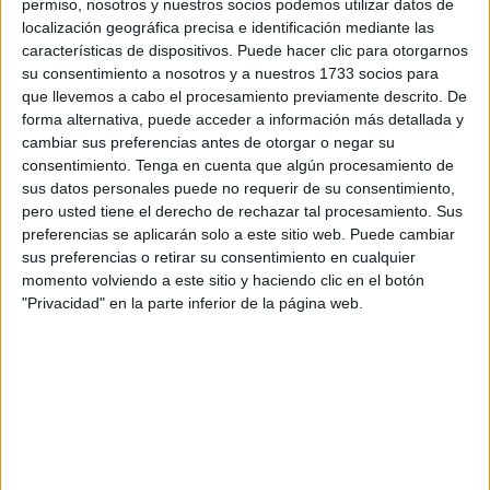
permiso, nosotros y nuestros socios podemos utilizar datos de
localización geográfica precisa e identificación mediante las
El caso de José Luis: de la placa de
características de dispositivos. Puede hacer clic para otorgarnos
reconocimiento y casi perder la vida
su consentimiento a nosotros y a nuestros 1733 socios para
que llevemos a cabo el procesamiento previamente descrito. De
al expediente disciplinario
forma alternativa, puede acceder a información más detallada y
cambiar sus preferencias antes de otorgar o negar su
Entre los casos más destacados está el de José Luis
,
consentimiento.
Tenga en cuenta que algún procesamiento de
sus datos personales puede no requerir de su consentimiento,
un funcionario que sufrió
complicaciones graves tras
pero usted tiene el derecho de rechazar tal procesamiento. Sus
contraer COVID-19
mientras trabajaba en prisiones,
preferencias se aplicarán solo a este sitio web. Puede cambiar
llegando a pasar semanas en la UCI. Como muestran en
sus preferencias o retirar su consentimiento en cualquier
una fotografía, en 2021 recibió una placa del Centro
momento volviendo a este sitio y haciendo clic en el botón
"Privacidad" en la parte inferior de la página web.
Penitenciario en la que reconocían su "disposición y
permanente dedicación así como su lealtad y compromiso"
con los fines de Instituciones Penitenciarias. "¿Del
reconocimiento a la persecución?", se preguntan ahora
desde TAMPM.
El sindicato critica que ahora se le proponga una sanción