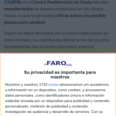
(TAMPM)
en el
Centro Penitenciario de Ceuta
han sido
expedientados
de manera consecutiva en los últimos
meses, lo que ha generado
críticas sobre una posible
persecución sindical
.
Según los datos difundidos por la propia organización en
redes sociales, los expedientes afectan a tres de los cinco
representantes del sindicato mayoritario entre los
funcionarios de prisiones del centro penitenciario de la
ciudad autónoma.
Los expedientes disciplinarios, según TAMPM, se
Su privacidad es importante para
nosotros
produjeron
en los meses de agosto, septiembre y
octubre de 2024
, cada uno dirigido a un delegado sindical
Nosotros y nuestros 1733
socios
almacenamos y/o accedemos
a información en un dispositivo, como cookies, y procesamos
distinto. La organización asegura que
estas sanciones
datos personales, como identificadores únicos e información
son “injustas”
y que los trabajadores afectados
han sido
estándar enviada por un dispositivo para publicidad y contenido
reconocidos
por su labor profesional
en diversos
personalizado, medición de publicidad y contenido,
centros penitenciarios del país
.
investigación de audiencia y desarrollo de servicios.
Con su