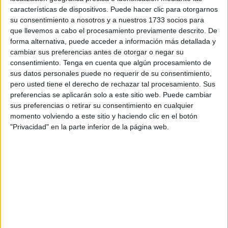
comportamiento de los ceutíes que profesan este credo
características de dispositivos. Puede hacer clic para otorgarnos
religioso en esta pandemia que padecemos desde hace
su consentimiento a nosotros y a nuestros 1733 socios para
más de un año”, ha indicado en un mensaje en forma de
que llevemos a cabo el procesamiento previamente descrito. De
vídeo facilitado a los medios de comunicación.
forma alternativa, puede acceder a información más detallada y
cambiar sus preferencias antes de otorgar o negar su
“Pese a ser fecha de encuentros y reuniones familiares no
consentimiento.
Tenga en cuenta que algún procesamiento de
sus datos personales puede no requerir de su consentimiento,
se ha producido una transmisión comunitaria. No podemos
pero usted tiene el derecho de rechazar tal procesamiento. Sus
bajar la guardia hasta que la mayoría de la población este
preferencias se aplicarán solo a este sitio web. Puede cambiar
vacunada frente al virus, ya que sigue presente y sigue
sus preferencias o retirar su consentimiento en cualquier
provocando muertes”, ha avanzado Mateos.
momento volviendo a este sitio y haciendo clic en el botón
"Privacidad" en la parte inferior de la página web.
La delegada ha pedido mantener las medidas sanitarias,
su cumplimiento, para evitar que se produzcan nuevos
casos en un momento en el que Ceuta está a punto de
recuperar una cierta normalidad puesto que los casos
siguen bajando y puesto que la incidencia acumulada
cada vez es menor. Sigue preocupando no obstante la
presión hospitalaria y la cantidad de personas que siguen