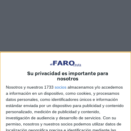
Su privacidad es importante para
Cedida
nosotros
Nosotros y nuestros 1733
socios
almacenamos y/o accedemos
a información en un dispositivo, como cookies, y procesamos
datos personales, como identificadores únicos e información
La
delegada del Gobierno
en Ceuta, Salvadora Mateos,
estándar enviada por un dispositivo para publicidad y contenido
ha felicitado expresamente a la
comunidad musulmana
personalizado, medición de publicidad y contenido,
en estas fechas señaladas del
calendario islámico
y ha
investigación de audiencia y desarrollo de servicios.
Con su
permiso, nosotros y nuestros socios podemos utilizar datos de
querido poner de manifiesto su “satisfacción por el
localización geográfica precisa e identificación mediante las