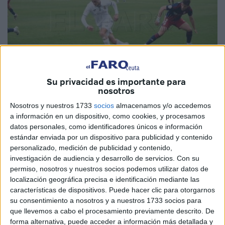
Su privacidad es importante para
nosotros
Imagen de archivo
Nosotros y nuestros 1733
socios
almacenamos y/o accedemos
a información en un dispositivo, como cookies, y procesamos
datos personales, como identificadores únicos e información
estándar enviada por un dispositivo para publicidad y contenido
personalizado, medición de publicidad y contenido,
El delantero
Pablo García
seguirá siendo una de las
investigación de audiencia y desarrollo de servicios.
Con su
apuestas de la
AD Ceuta
y por supuesto del técnico José
permiso, nosotros y nuestros socios podemos utilizar datos de
Juan Romero. El jugador sevillano seguirá vinculado a la
localización geográfica precisa e identificación mediante las
características de dispositivos. Puede hacer clic para otorgarnos
entidad caballa una temporada más, lo que se convierte en
su consentimiento a nosotros y a nuestros 1733 socios para
uno de los delanteros referencias del equipo.
que llevemos a cabo el procesamiento previamente descrito. De
forma alternativa, puede acceder a información más detallada y