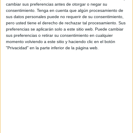
El club caballa quería que este
futbolista
siguiera en el
cambiar sus preferencias antes de otorgar o negar su
proyecto caballa, por su trayectoria en el equipo y por su
consentimiento.
Tenga en cuenta que algún procesamiento de
gran final de temporada. Ahora ambas partes llegaron a un
sus datos personales puede no requerir de su consentimiento,
pero usted tiene el derecho de rechazar tal procesamiento. Sus
acuerdo y Pablo García continuará una campaña más.
preferencias se aplicarán solo a este sitio web. Puede cambiar
sus preferencias o retirar su consentimiento en cualquier
El jugador de Benacazón fue uno de los protagonistas en
momento volviendo a este sitio y haciendo clic en el botón
las últimas jornadas de la temporada pasada,
"Privacidad" en la parte inferior de la página web.
convirtiéndose además en una referencia del equipo. En
esos últimos partidos fue uno de los mejores y gracias a
sus goles y su aportación, ayudó al Ceuta a conseguir la
permanencia.
No tuvo un buen inicio de campeonato y con sus
problemas de vista, estuvo en tiempo de parón obligado.
Su fallo en el descuento contra el Linares, cuando el
partido estaba en empate a dos, no le vino nada bien.
Poco a poco fue recuperándose hasta que llegó la última
parte del campeonato. Ahí se vio al mejor Pablo García, al