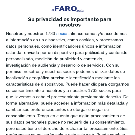
la fachada del Parador Nacional la Muralla. Un vecino de
la zona, sensible a estos asuntos, nos envió una serie de
fotografías en la que se podía apreciar cómo estos
Su privacidad es importante para
nosotros
ejemplares de yucas habían sido arrancados y triturados
antes de echarlos en un camión. Estas plantas formaban
Nosotros y nuestros 1733
socios
almacenamos y/o accedemos
a información en un dispositivo, como cookies, y procesamos
parte del paisaje ambiental de un lugar tan emblemático
datos personales, como identificadores únicos e información
como la plaza de África. Muchos niños y adultos
estándar enviada por un dispositivo para publicidad y contenido
guardaremos en la memoria la imagen de este grupo de
personalizado, medición de publicidad y contenido,
yucas que esta mañana han sido destrozadas sin
investigación de audiencia y desarrollo de servicios.
Con su
necesidad.
permiso, nosotros y nuestros socios podemos utilizar datos de
localización geográfica precisa e identificación mediante las
Hace unos años, como recordarán nuestros lectores,
características de dispositivos. Puede hacer clic para otorgarnos
su consentimiento a nosotros y a nuestros 1733 socios para
alguien decidió renovar los jardines de la plaza de África.
que llevemos a cabo el procesamiento previamente descrito. De
Las víctimas de esta “renovación” fueron algunos árboles y
forma alternativa, puede acceder a información más detallada y
también las yucas. Parece que alguien del Ayuntamiento
cambiar sus preferencias antes de otorgar o negar su
la tiene tomada con estas hermosas plantas. Entonces se
consentimiento.
Tenga en cuenta que algún procesamiento de
sus datos personales puede no requerir de su consentimiento,
armó un gran revuelo entre la población, indignada ante
pero usted tiene el derecho de rechazar tal procesamiento. Sus
este injustificado cambio en el mismo corazón de la
preferencias se aplicarán solo a este sitio web. Puede cambiar