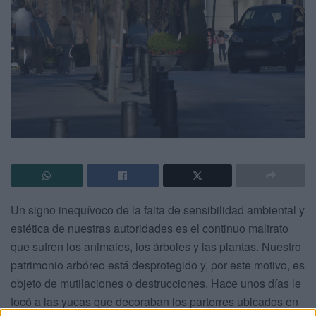
Un signo inequívoco de la falta de sensibilidad ambiental y
estética de nuestras autoridades es el continuo maltrato
que sufren los animales, los árboles y las plantas. Nuestro
patrimonio arbóreo está desprotegido y, por este motivo, es
objeto de mutilaciones o destrucciones. Hace unos días le
tocó a las yucas que decoraban los parterres ubicados en