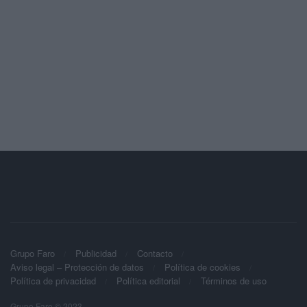
Grupo Faro
Publicidad
Contacto
Aviso legal – Protección de datos
Política de cookies
Política de privacidad
Política editorial
Términos de uso
Grupo Faro © 2023