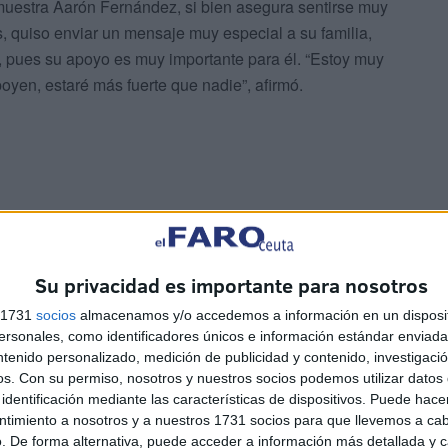
uestra Aarón Fernández, si bien asegura sentirse muy
, quiso enviar un mensaje muy especial a su familia,
o, pues su apoyo es muy importante para él. “Estoy muy
oyen, estaré más fuerte que nadie”, afirmó.
Su privacidad es importante para nosotros
tas nuevas incorporaciones. En principio el contrato es
una integración real y que Jesús y Aarón trabajen
s 1731
socios
almacenamos y/o accedemos a información en un disposit
sonales, como identificadores únicos e información estándar enviada 
ntenido personalizado, medición de publicidad y contenido, investigaci
índrome de Down, Marina López, explica que desde hace
os.
Con su permiso, nosotros y nuestros socios podemos utilizar datos 
ro faltaba financiación. Algo que se ha resuelto a través
identificación mediante las características de dispositivos. Puede hacer
as al apoyo de la entidad Bankia que colabora con la
ntimiento a nosotros y a nuestros 1731 socios para que llevemos a ca
royecto con los talleres y clases formativas. En ‘Apoya2’
. De forma alternativa, puede acceder a información más detallada y 