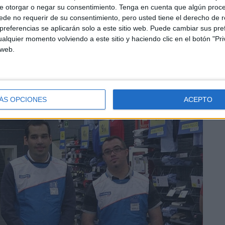
o de empezar a participar en los primeros cursos de
e otorgar o negar su consentimiento.
Tenga en cuenta que algún proc
de no requerir de su consentimiento, pero usted tiene el derecho de r
 laborales.
referencias se aplicarán solo a este sitio web. Puede cambiar sus pref
alquier momento volviendo a este sitio y haciendo clic en el botón "Pri
 web.
ÁS OPCIONES
ACEPTO