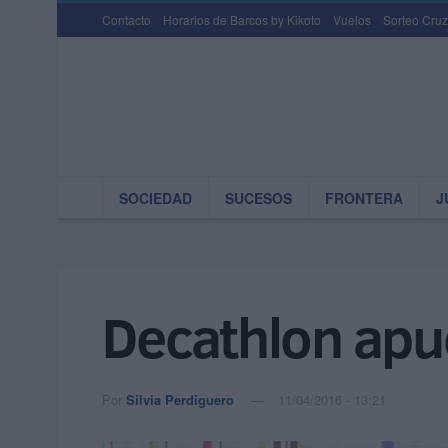
Contacto
Horarios de Barcos by Kikoto
Vuelos
Sorteo Cruz
SOCIEDAD
SUCESOS
FRONTERA
J
Decathlon apue
Por
Silvia Perdiguero
11/04/2016 - 13:21