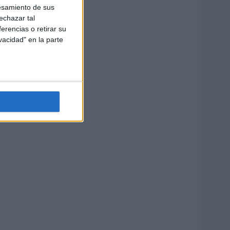
esamiento de sus
echazar tal
erencias o retirar su
vacidad" en la parte