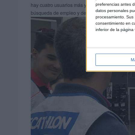
hay cuatro usuarios más y otros dos están a punt
preferencias antes d
datos personales pue
búsqueda de empleo y desarrollo de habilidades
procesamiento. Sus p
consentimiento en cu
inferior de la página
M