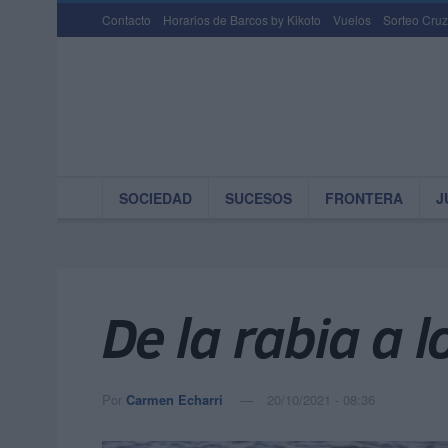
Contacto
Horarios de Barcos by Kikoto
Vuelos
Sorteo Cruz
SOCIEDAD
SUCESOS
FRONTERA
J
De la rabia a l
Por
Carmen Echarri
20/10/2021 - 08:36