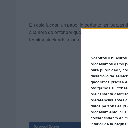
En esto juegan un papel importante las fuerzas d
a la hora de entender que los temas vinculados co
termina afectando a toda una ciudad.
Nosotros y nuestro
procesamos datos per
para publicidad y co
desarrollo de servici
geográfica precisa e 
otorgarnos su conse
previamente descrito
preferencias antes d
datos personales pue
procesamiento. Sus p
consentimiento en cu
inferior de la página
Related
Posts