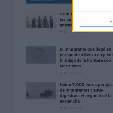
Se multiplican en Marruec
las convocatorias para una
M
entrada masiva a España
HACE 56 MINUTOS
El inmigrante que llegó en
parapente a Benzú en plen
blindaje de la frontera con
Marruecos
HACE 2 HORAS
Hasta 7.000 euros por pas
de inmigrantes Ceuta-
Algeciras: el negocio de la
avalancha
HACE 3 HORAS