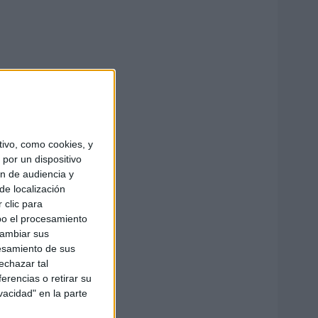
ivo, como cookies, y
por un dispositivo
ón de audiencia y
de localización
 clic para
bo el procesamiento
cambiar sus
esamiento de sus
echazar tal
erencias o retirar su
vacidad" en la parte