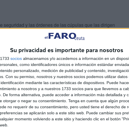
e seguridad y las órdenes de las cúpulas que las dirigen
n el trato animal no es interés de cuatro sino que
Su privacidad es importante para nosotros
s 1733
socios
almacenamos y/o accedemos a información en un disposit
sonales, como identificadores únicos e información estándar enviada 
ntenido personalizado, medición de publicidad y contenido, investigaci
os.
Con su permiso, nosotros y nuestros socios podemos utilizar datos 
identificación mediante las características de dispositivos. Puede hacer
ntimiento a nosotros y a nuestros 1733 socios para que llevemos a ca
. De forma alternativa, puede acceder a información más detallada y 
e otorgar o negar su consentimiento.
Tenga en cuenta que algún proc
de no requerir de su consentimiento, pero usted tiene el derecho de r
referencias se aplicarán solo a este sitio web. Puede cambiar sus pref
alquier momento volviendo a este sitio y haciendo clic en el botón "Pri
 web.