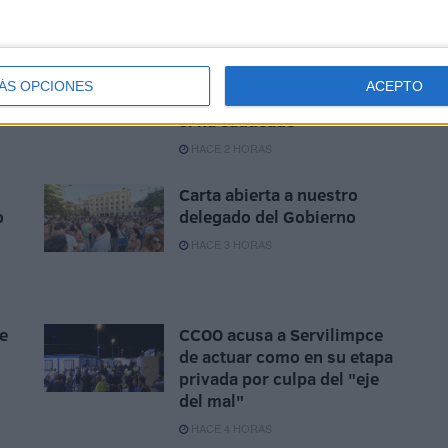
os
¿Has renovado tu
inscripción en el padrón
ÁS OPCIONES
ACEPTO
cada dos años? Comprueba
si ha caducado
HACE 2 HORAS
Carta abierta a nuestro
o
delegado del Gobierno
HACE 3 HORAS
e
CCOO acusa a Servilimpce
de actuar como en su etapa
privada por culpa del "eje
del mal"
HACE 4 HORAS