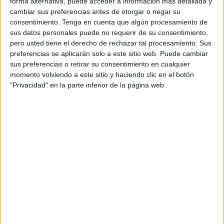
forma alternativa, puede acceder a información más detallada y
cambiar sus preferencias antes de otorgar o negar su
Tras una semana sin tener noticias sobre esta reunión
consentimiento.
Tenga en cuenta que algún procesamiento de
para conversar sobre medio ambiente y el arbolado urbano
sus datos personales puede no requerir de su consentimiento,
la plataforma tomó la decisión de proceder a la solicitud de
pero usted tiene el derecho de rechazar tal procesamiento. Sus
reuniones con los partidos políticos, con respuestas que
preferencias se aplicarán solo a este sitio web. Puede cambiar
sus preferencias o retirar su consentimiento en cualquier
han calificado de positivas.
momento volviendo a este sitio y haciendo clic en el botón
"Privacidad" en la parte inferior de la página web.
Desde DAUBMA han señalado que sostuvieron
encuentros con el Partido Socialista Obrero Español, el
Movimiento por la Dignidad y la Ciudadanía y Ceuta ya!:
“Hubo una sintonía total con esta asociación, así como una
buenísima disposición a una colaboración para buscar
herramientas que permitan una colaboración fluida”.
En cuanto a Vox, la plataforma ha indicado que “aún
estamos a la espera de su respuesta”.
En lo que respecta a los temas tratados con los partidos,
DAUBMA ha indicado que en la agenda han predominado