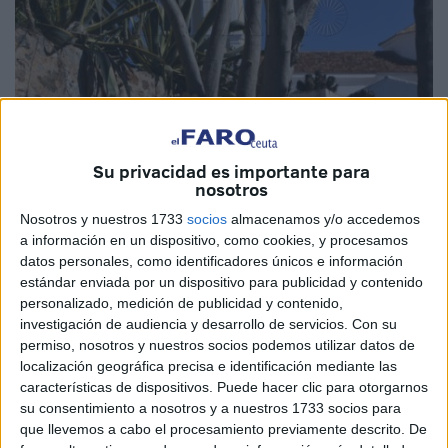
Su privacidad es importante para
Imagen de archivo
nosotros
Nosotros y nuestros 1733
socios
almacenamos y/o accedemos
a información en un dispositivo, como cookies, y procesamos
datos personales, como identificadores únicos e información
La Asociación Plataforma en Defensa del Arbolado
estándar enviada por un dispositivo para publicidad y contenido
Urbano, la Biodiversidad y el
Medio Ambiente
(DAUBMA)
personalizado, medición de publicidad y contenido,
investigación de audiencia y desarrollo de servicios.
Con su
se ha reunido que los diferentes partidos políticos con
permiso, nosotros y nuestros socios podemos utilizar datos de
representación en la
Asamblea
de Ceuta ante la falta de
localización geográfica precisa e identificación mediante las
respuestas sobre la petición de un encuentro con las
características de dispositivos. Puede hacer clic para otorgarnos
consejerías de Medio Ambiente y Servicios Urbanos para
su consentimiento a nosotros y a nuestros 1733 socios para
que llevemos a cabo el procesamiento previamente descrito. De
abordar temas de interés.