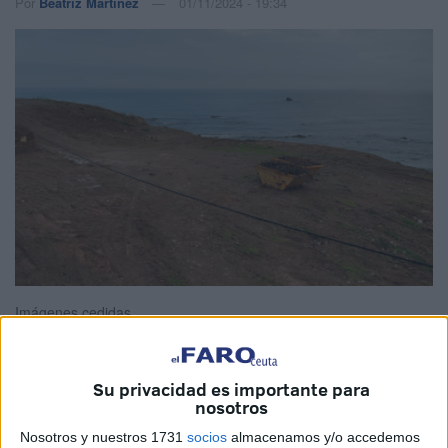
Por
Beatriz Martínez
01/11/2024 - 19:34
Imágenes cedidas
Su privacidad es importante para
nosotros
La asociación
Plataforma en Defensa del Arbolado
Urbano, la Biodiversidad y el
Medio Ambiente
(DAUBMA)
Nosotros y nuestros 1731
socios
almacenamos y/o accedemos