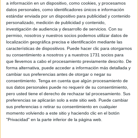
a información en un dispositivo, como cookies, y procesamos
ha querido denunciar una vez más las atrocidades que se
datos personales, como identificadores únicos e información
cometen
contra la naturaleza
en Ceuta.
estándar enviada por un dispositivo para publicidad y contenido
personalizado, medición de publicidad y contenido,
Según explican en un comunicado, se ha procedido a una
investigación de audiencia y desarrollo de servicios.
Con su
"limpieza total" de todo tipo de vegetación en los terrenos
permiso, nosotros y nuestros socios podemos utilizar datos de
del litoral frente a los pisos de la
barriada de Miramar
localización geográfica precisa e identificación mediante las
Bajo
, por lo que han querido dar a conocer este hecho a la
características de dispositivos. Puede hacer clic para otorgarnos
su consentimiento a nosotros y a nuestros 1731 socios para
población ceutí y a "las autoridades que mandan hacer
que llevemos a cabo el procesamiento previamente descrito. De
estos trabajos" para que "sepan a lo que se exponen
forma alternativa, puede acceder a información más detallada y
eliminando toda la vegetación de la zona no invadida de
cambiar sus preferencias antes de otorgar o negar su
cemento y hormigón".
consentimiento.
Tenga en cuenta que algún procesamiento de
sus datos personales puede no requerir de su consentimiento,
"En esta zona se ha quitado toda la cobertura vegetal,
pero usted tiene el derecho de rechazar tal procesamiento. Sus
preferencias se aplicarán solo a este sitio web. Puede cambiar
excepto una higuera pequeña y algunas palmeras
sus preferencias o retirar su consentimiento en cualquier
pequeñas como se pueden ver en las fotos. Parece ser
momento volviendo a este sitio y haciendo clic en el botón
que los encargados de estos trabajos no saben que esta
"Privacidad" en la parte inferior de la página web.
acción puede tener varios efectos negativos en el entorno",
ha lamentado la asociación.