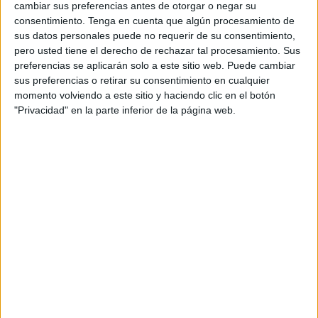
cambiar sus preferencias antes de otorgar o negar su
los 9 mil millones de euros, “lo que representa hasta el 8%
consentimiento.
Tenga en cuenta que algún procesamiento de
de su Producto Interno Bruto registrado en 2022”.
sus datos personales puede no requerir de su consentimiento,
pero usted tiene el derecho de rechazar tal procesamiento. Sus
A la par de la gran preocupación por las pérdidas
preferencias se aplicarán solo a este sitio web. Puede cambiar
sus preferencias o retirar su consentimiento en cualquier
humanas que se sitúan en cerca de 3.000 personas,
momento volviendo a este sitio y haciendo clic en el botón
además de unos 6.000 heridos y afectados, también se
"Privacidad" en la parte inferior de la página web.
han estado haciendo las estimaciones preliminares que
dan cuenta de “un costo significativo” tras el terremoto más
fuerte que ha experimentado el país.
No obstante, las autoridades marroquíes competentes
todavía se encuentra en pleno trabajo de evaluación de las
pérdidas humanas, materiales y patrimoniales, por lo que
no han enumerado las pérdidas y los daños materiales.
Tampoco el número de familias que se beneficiarán
definitivamente de la compensación establecida por las
Directrices Reales, “en el marco de la activación del
Programa de Emergencia para la Reubicación de las