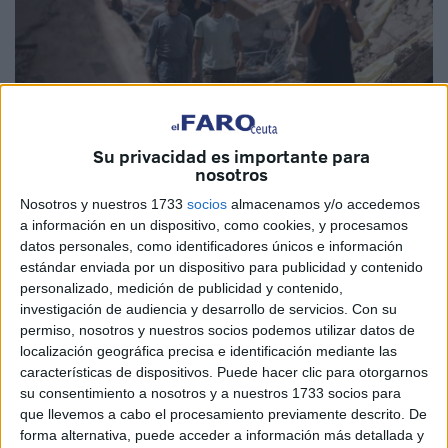
Su privacidad es importante para
nosotros
Nosotros y nuestros 1733
socios
almacenamos y/o accedemos
EFE
a información en un dispositivo, como cookies, y procesamos
datos personales, como identificadores únicos e información
estándar enviada por un dispositivo para publicidad y contenido
personalizado, medición de publicidad y contenido,
investigación de audiencia y desarrollo de servicios.
Con su
El costo total financiero y las pérdidas materiales tras el
permiso, nosotros y nuestros socios podemos utilizar datos de
seísmo ocurrido en Marruecos son considerables. Así lo
localización geográfica precisa e identificación mediante las
han confirmado los datos revelados por el Instituto
características de dispositivos. Puede hacer clic para otorgarnos
Geológico de los Estados Unidos (USGS), que ha
su consentimiento a nosotros y a nuestros 1733 socios para
que llevemos a cabo el procesamiento previamente descrito. De
indicado el terremoto se traduciría para el país en una
forma alternativa, puede acceder a información más detallada y
"factura económica considerable" que podría llegar hasta