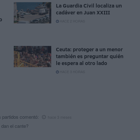
La Guardia Civil localiza un
cadáver en Juan XXIII
o
HACE 2 HORAS
Ceuta: proteger a un menor
también es preguntar quién
le espera al otro lado
HACE 3 HORAS
 partidos
comentó:
hace 3 meses
dan el cante?