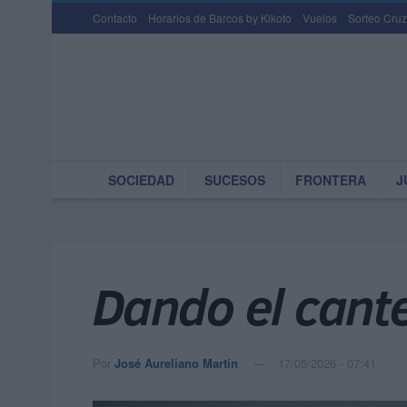
Contacto
Horarios de Barcos by Kikoto
Vuelos
Sorteo Cruz
SOCIEDAD
SUCESOS
FRONTERA
J
Dando el cant
Por
José Aureliano Martín
17/05/2026 - 07:41