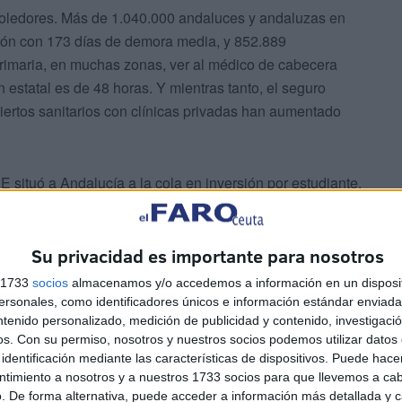
moledores. Más de 1.040.000 andaluces y andaluzas en
ión con 173 días de demora media, y 852.889
rimaria, en muchas zonas, ver al médico de cabecera
 estatal es de 48 horas. Y mientras tanto, el seguro
iertos sanitarios con clínicas privadas han aumentado
situó a Andalucía a la cola en inversión por estudiante,
 en menos de una década y la oferta privada de FP ha
lita, lo privado florece. Suave en las formas, radical en
Su privacidad es importante para nosotros
s 1733
socios
almacenamos y/o accedemos a información en un disposit
sonales, como identificadores únicos e información estándar enviada 
ntenido personalizado, medición de publicidad y contenido, investigaci
os.
Con su permiso, nosotros y nuestros socios podemos utilizar datos 
identificación mediante las características de dispositivos. Puede hacer
ntimiento a nosotros y a nuestros 1733 socios para que llevemos a ca
privadas crecen como nunca, alimentadas por decisiones
. De forma alternativa, puede acceder a información más detallada y 