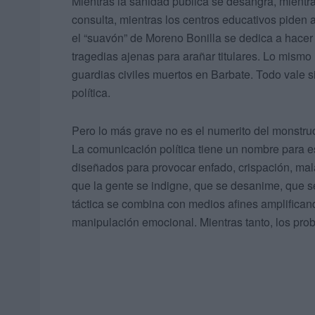
Mientras la sanidad pública se desangra, mientr
consulta, mientras los centros educativos piden 
el “suavón” de Moreno Bonilla se dedica a hacer 
tragedias ajenas para arañar titulares. Lo mismo
guardias civiles muertos en Barbate. Todo vale s
política.
Pero lo más grave no es el numerito del monstruo
La comunicación política tiene un nombre para es
diseñados para provocar enfado, crispación, mal
que la gente se indigne, que se desanime, que s
táctica se combina con medios afines amplificand
manipulación emocional. Mientras tanto, los prob