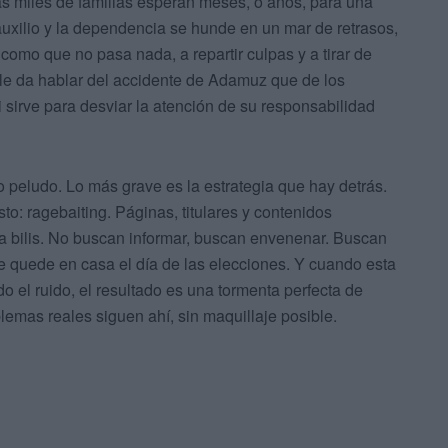
as miles de familias esperan meses, o años, para una
auxilio y la dependencia se hunde en un mar de retrasos,
como que no pasa nada, a repartir culpas y a tirar de
 le da hablar del accidente de Adamuz que de los
i sirve para desviar la atención de su responsabilidad
 peludo. Lo más grave es la estrategia que hay detrás.
to: ragebaiting. Páginas, titulares y contenidos
a bilis. No buscan informar, buscan envenenar. Buscan
e quede en casa el día de las elecciones. Y cuando esta
o el ruido, el resultado es una tormenta perfecta de
lemas reales siguen ahí, sin maquillaje posible.