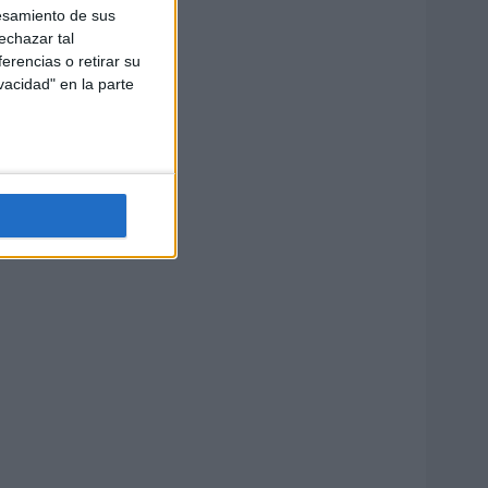
esamiento de sus
echazar tal
erencias o retirar su
vacidad" en la parte