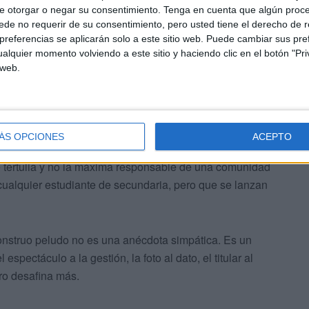
ntan lo público ladrillo a ladrillo. Suave en las formas,
e otorgar o negar su consentimiento.
Tenga en cuenta que algún proc
de no requerir de su consentimiento, pero usted tiene el derecho de r
referencias se aplicarán solo a este sitio web. Puede cambiar sus pref
alquier momento volviendo a este sitio y haciendo clic en el botón "Pri
 web.
re aparece algún dirigente dispuesto a dar el cante. El
ÁS OPCIONES
ACEPTO
del hantavirus. La presidenta de Madrid, negando la
e tertulia y no la máxima responsable de una comunidad
ualquier estudiante de secundaria, pero que se lanzan
nstruo peludo no es una anécdota simpática. Es un
espectáculo a la gestión, la foto al dato, el titular al
o desafina más.