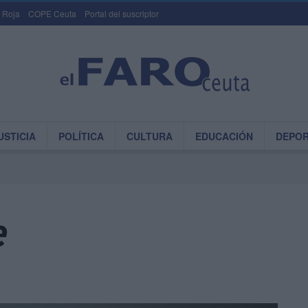
 Roja
COPE Ceuta
Portal del suscriptor
USTICIA
POLÍTICA
CULTURA
EDUCACIÓN
DEPO
e