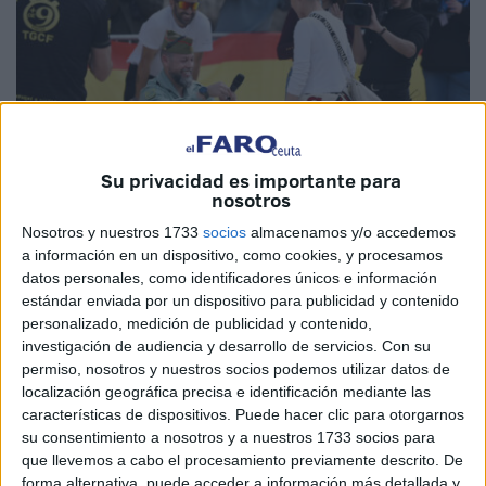
Su privacidad es importante para
nosotros
Nosotros y nuestros 1733
socios
almacenamos y/o accedemos
a información en un dispositivo, como cookies, y procesamos
Raúl Fernández
datos personales, como identificadores únicos e información
estándar enviada por un dispositivo para publicidad y contenido
personalizado, medición de publicidad y contenido,
investigación de audiencia y desarrollo de servicios.
Con su
“¡Qué bonito, qué bonito!”. Si es que la
Cuna de la Legión
permiso, nosotros y nuestros socios podemos utilizar datos de
localización geográfica precisa e identificación mediante las
de Ceuta
lo tiene todo
, hasta una
petición de
características de dispositivos. Puede hacer clic para otorgarnos
matrimonio
.
Antonio, militar de la Legión
, le ha pedido a
su consentimiento a nosotros y a nuestros 1733 socios para
su
pareja Sandra
pues eso, que le acompañe toda la vida
que llevemos a cabo el procesamiento previamente descrito. De
en esta gran aventura que es el casamiento.
forma alternativa, puede acceder a información más detallada y