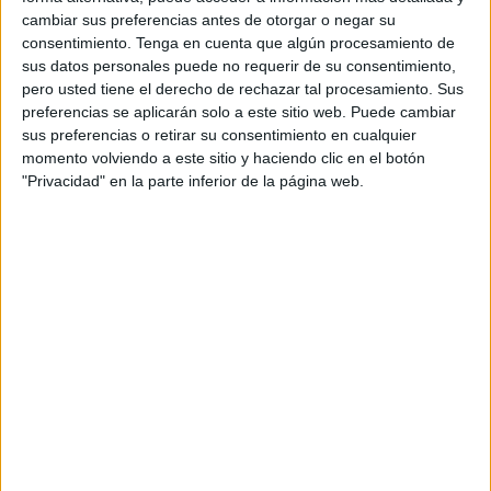
cambiar sus preferencias antes de otorgar o negar su
Y claro, Sandra le ha dicho que sí.
Todos han aplaudido
consentimiento.
Tenga en cuenta que algún procesamiento de
sus datos personales puede no requerir de su consentimiento,
al ver a Antonio ponerse de rodillas
para mostrarle al
pero usted tiene el derecho de rechazar tal procesamiento. Sus
anillo de compromiso.
preferencias se aplicarán solo a este sitio web. Puede cambiar
sus preferencias o retirar su consentimiento en cualquier
El
momento
ha sido precioso
. Sandra le ha dicho que
momento volviendo a este sitio y haciendo clic en el botón
hoy y siempre estará con él
, a su lado, emprendiendo
"Privacidad" en la parte inferior de la página web.
ese camino en común.
Y ya se pueden imaginar: aplauso, tras aplauso, y después
muchas felicitaciones de todos los presentes.
La Cuna lo tiene todo, también
mucho amor
La Cuna da también este espacio tan precioso. Y es que
el
amor no tiene límites
, y la gran prueba deportiva de la
Cuna de la Legión lo tiene todo:
deporte, compañerismo,