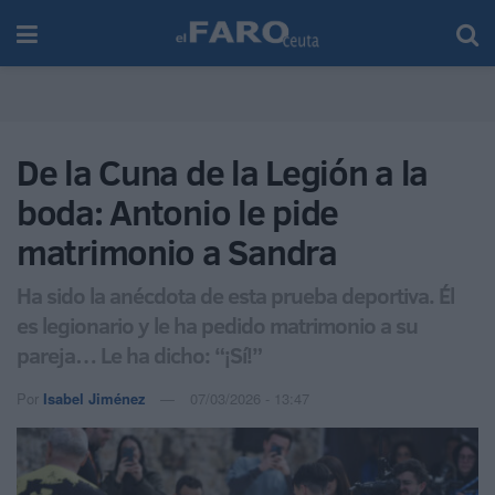
De la Cuna de la Legión a la
boda: Antonio le pide
matrimonio a Sandra
Ha sido la anécdota de esta prueba deportiva. Él
es legionario y le ha pedido matrimonio a su
pareja… Le ha dicho: “¡Sí!”
Por
Isabel Jiménez
07/03/2026 - 13:47