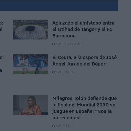
o:
Aplazado el amistoso entre
al
el Ittihad de Tánger y el FC
Barcelona
HACE 21 HORAS
el
El Ceuta, a la espera de José
Ángel Jurado del Dépor
a
HACE 1 DÍA
Milagros Tolón defiende que
la final del Mundial 2030 se
juegue en España: "Nos la
merecemos"
HACE 1 DÍA