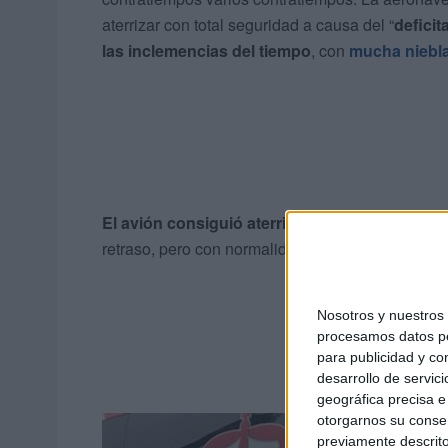
aterrizar con total seguridad a causa del “
deficit
las inclemencias del tiempo
, con
mucha niebla 
El avión consiguió aterrizar y el vuelo VLJ36
retraso, pero con normalidad, a las 13:00 el avi
Nosotros y nuestro
procesamos datos per
para publicidad y co
desarrollo de servici
geográfica precisa e 
otorgarnos su conse
previamente descrito