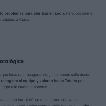
ndo problemas para aterrizar en León
. Pero, por suerte,
en autobús a Ceuta
.
orológica
que tenía que recoger al conjunto leonés salió desde
 recogiera al equipo y volaran hasta Tetuán
para
a llegar a la ciudad autónoma.
visto para las 10:00, se encontraron con varios
llevaba varios vuelos sobre el cielo leonés sin poder