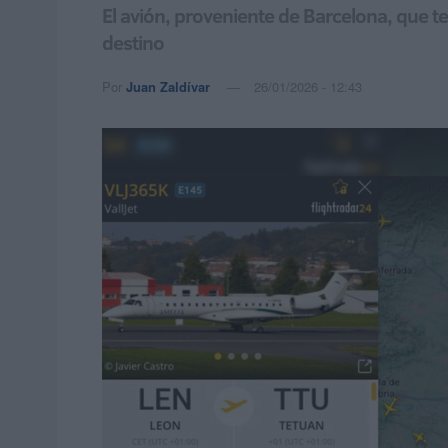
El avión, proveniente de Barcelona, que te
destino
Por
Juan Zaldívar
26/01/2026 - 12:43