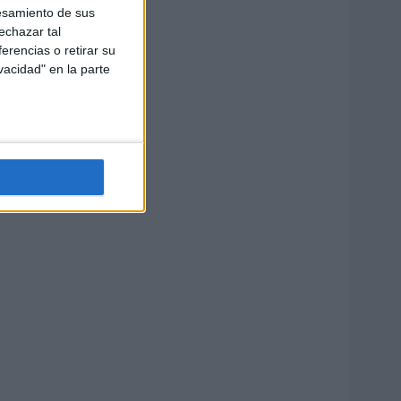
esamiento de sus
echazar tal
erencias o retirar su
vacidad" en la parte