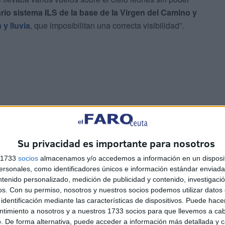
ario sistema ILS de la base de la Virgen del Camino y
y lluvia
, que imposibilitan una correcta visibilidad”.
5K ha conseguido salir hacia su destino.
Con horas de
ón despegó.
Su privacidad es importante para nosotros
s 1733
socios
almacenamos y/o accedemos a información en un disposit
sonales, como identificadores únicos e información estándar enviada 
ntenido personalizado, medición de publicidad y contenido, investigaci
os.
Con su permiso, nosotros y nuestros socios podemos utilizar datos 
identificación mediante las características de dispositivos. Puede hacer
ntimiento a nosotros y a nuestros 1733 socios para que llevemos a ca
. De forma alternativa, puede acceder a información más detallada y 