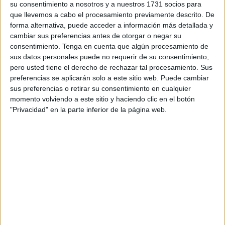
su consentimiento a nosotros y a nuestros 1731 socios para
progreso que, para que el mundo y las personas
que llevemos a cabo el procesamiento previamente descrito. De
evolucionen y avancen, yendo cada generación a más,
forma alternativa, puede acceder a información más detallada y
cambiar sus preferencias antes de otorgar o negar su
todos y cada uno de los seres humanos deberíamos tratar
consentimiento.
Tenga en cuenta que algún procesamiento de
de superarnos y proponernos a nosotros mismo avanzar
sus datos personales puede no requerir de su consentimiento,
un poco más que la generación anterior. Así, los hijos
pero usted tiene el derecho de rechazar tal procesamiento. Sus
deberían intentar mejorar respecto de sus padres; éstos
preferencias se aplicarán solo a este sitio web. Puede cambiar
sus preferencias o retirar su consentimiento en cualquier
deben haberse interesado por ser también algo más que
momento volviendo a este sitio y haciendo clic en el botón
los abuelos y así, sucesivamente, cada generación
"Privacidad" en la parte inferior de la página web.
respecto de la precedente, para así prosperar algo más
que las anteriores, a fin de que el mundo progrese y
podamos ir a más y a mejor.
“Con la cultura se
consiguen mejor los éxitos
personales y sociales, se
ponen más cerca ilusiones