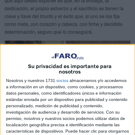
que aquí deseo exponer es que, en la entrega, la
dedicación, el propio esfuerzo y el sacrificio se tienen la
clave y llave del triunfo y el éxito que, si uno se los fija
como meta, con corazón y cabeza, con firme y decidida
determinación, seguro que lo conseguirá.
Su privacidad es importante para
nosotros
Nosotros y nuestros 1731
socios
almacenamos y/o accedemos
a información en un dispositivo, como cookies, y procesamos
datos personales, como identificadores únicos e información
estándar enviada por un dispositivo para publicidad y contenido
personalizado, medición de publicidad y contenido,
investigación de audiencia y desarrollo de servicios.
Con su
permiso, nosotros y nuestros socios podemos utilizar datos de
localización geográfica precisa e identificación mediante las
características de dispositivos. Puede hacer clic para otorgarnos
Personalmente, entiendo respecto a la cultura y el