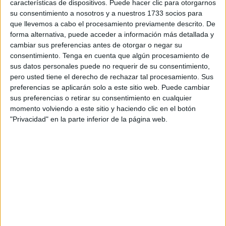
características de dispositivos. Puede hacer clic para otorgarnos
verano.
su consentimiento a nosotros y a nuestros 1733 socios para
que llevemos a cabo el procesamiento previamente descrito. De
Lo que sí es seguro que el Ceuta percibiría una buena
forma alternativa, puede acceder a información más detallada y
cantidad de dinero en caso de venta de Uche.
cambiar sus preferencias antes de otorgar o negar su
consentimiento.
Tenga en cuenta que algún procesamiento de
Equipos como el
Como, el Leeds o el Milan
han mostrado
sus datos personales puede no requerir de su consentimiento,
pero usted tiene el derecho de rechazar tal procesamiento. Sus
interés en fichar a Uche.
preferencias se aplicarán solo a este sitio web. Puede cambiar
sus preferencias o retirar su consentimiento en cualquier
Declaraciones sobre Uche
momento volviendo a este sitio y haciendo clic en el botón
"Privacidad" en la parte inferior de la página web.
“Me veo obligado a venderlo, no me queda otro remedio, a
venderlo.
Con esos 20 millones ya se arregla todo
,
tenemos 22 en plantilla, a ver que dice el entrenador,
tenemos que reforzar un central, banda o un delantero, una
vez vez que pase mañana reconocimiento médico y se
firme la operación veremos los números”, dijo Torres.
“
Tiene ofertas y tiene que decidir él
. Nosotros sabemos