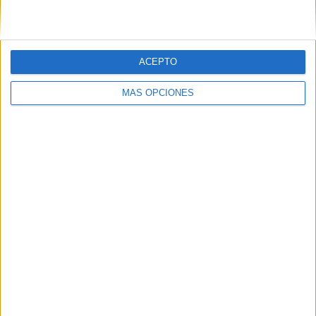
cubre la actualidad del Getafe.
Tags:
AD Ceuta
deportes
Fútbol
ACEPTO
Related
Posts
MÁS OPCIONES
El 'Murube' se pone a punto: todas las
obras previstas, al detalle
HACE 3 HORAS
Aplazado el amistoso entre el Ittihad de
Tánger y el FC Barcelona
HACE 13 HORAS
La crisis de Ceuta no frena el
compromiso de Portugal con el Mundial
2030 junto a España y Marruecos
HACE 17 HORAS