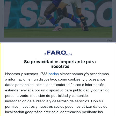
EFE
Su privacidad es importante para
nosotros
El culebrón
Christantus Uche
no tiene fin
. El presidente
Nosotros y nuestros 1733
socios
almacenamos y/o accedemos
Ángel Torres ha confirmado en la previa del partido
a información en un dispositivo, como cookies, y procesamos
Sevilla-
Getafe
, a los micrófonos de DAZN
que tiene que
datos personales, como identificadores únicos e información
vender a Uche, ex del Ceuta
.
estándar enviada por un dispositivo para publicidad y contenido
personalizado, medición de publicidad y contenido,
“No me queda otra”, se le podía ver ofuscado al
investigación de audiencia y desarrollo de servicios.
Con su
permiso, nosotros y nuestros socios podemos utilizar datos de
responsable del Getafe por tener que vender a su estrella
localización geográfica precisa e identificación mediante las
por no poder inscribir a los jugadores que ha fichado este