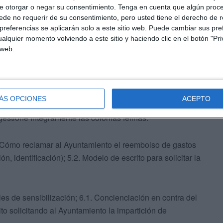
e otorgar o negar su consentimiento.
Tenga en cuenta que algún proc
de no requerir de su consentimiento, pero usted tiene el derecho de r
referencias se aplicarán solo a este sitio web. Puede cambiar sus pref
alquier momento volviendo a este sitio y haciendo clic en el botón "Pri
NSPARENCIA; 4.1. El Derecho de Acceso a la
 web.
iento; 4.2. Requerimiento formal al Ayuntamiento para
.2. El Silencio Administrativo: Qué significa y cómo
3. Herramientas de Reclamación: Queja ante el Consejo
lo; 4.4. Modelos de escrito: Solicitud de información
ÁS OPCIONES
ACEPTO
icitud de registro de colonias felinas; Solicitud de
estione íntegramente las colonias felinas.
. Cómo reclamar al Ayuntamiento el reembolso de gastos
n, identificación); 5.2. Modelo de escrito para solicitar la
s de sensibilización; 6.1. Concienciación en contra del
to solicitando al Ayuntamiento la impartición de