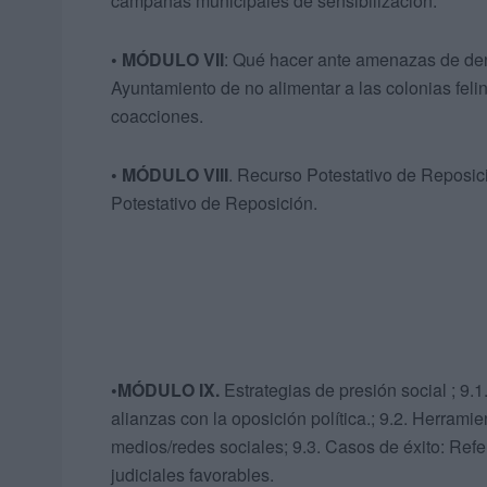
campañas municipales de sensibilización.
• MÓDULO VII
: Qué hacer ante amenazas de denu
Ayuntamiento de no alimentar a las colonias feli
coacciones.
​• MÓDULO VIII
. Recurso Potestativo de Reposic
Potestativo de Reposición.
•MÓDULO IX.
Estrategias de presión social ; 9.
alianzas con la oposición política.; 9.2. Herram
medios/redes sociales; 9.3. Casos de éxito: Ref
judiciales favorables.