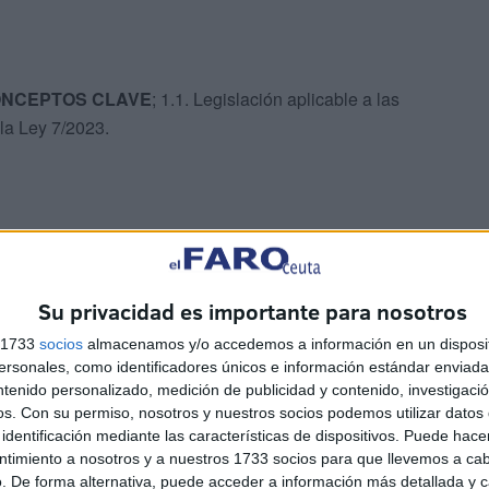
CONCEPTOS CLAVE
; 1.1. Legislación aplicable a las
 la Ley 7/2023.
idad de la Administración Local.
ONIAS
; 3.1. Identificación Inicial: ¿Gato comunitario o
Su privacidad es importante para nosotros
 una colonia: Territorialidad, socialización y
s 1733
socios
almacenamos y/o accedemos a información en un disposit
ancia del censo y el mapeo; 3.4. Guía Práctica: Cómo
sonales, como identificadores únicos e información estándar enviada 
ntenido personalizado, medición de publicidad y contenido, investigaci
os.
Con su permiso, nosotros y nuestros socios podemos utilizar datos 
identificación mediante las características de dispositivos. Puede hacer
ntimiento a nosotros y a nuestros 1733 socios para que llevemos a ca
. De forma alternativa, puede acceder a información más detallada y 