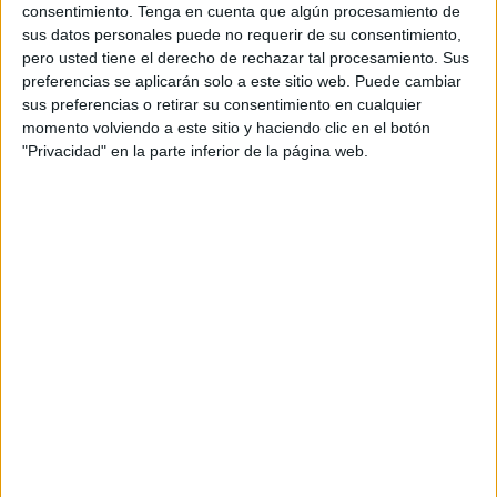
consentimiento.
Tenga en cuenta que algún procesamiento de
capataz, que subraya la dificultad de dar cabida a todos
sus datos personales puede no requerir de su consentimiento,
bajo el paso en los distintos relevos que se realicen a lo
pero usted tiene el derecho de rechazar tal procesamiento. Sus
largo del itinerario procesional. No todos podrán salir, pero
preferencias se aplicarán solo a este sitio web. Puede cambiar
sus preferencias o retirar su consentimiento en cualquier
el equipo valora positivamente este relevo generacional,
momento volviendo a este sitio y haciendo clic en el botón
que garantiza continuidad en una labor exigente tanto
"Privacidad" en la parte inferior de la página web.
física como organizativa.