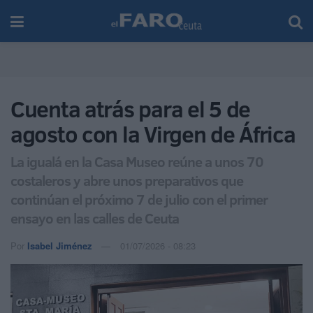
Cuenta atrás para el 5 de
agosto con la Virgen de África
La igualá en la Casa Museo reúne a unos 70
costaleros y abre unos preparativos que
continúan el próximo 7 de julio con el primer
ensayo en las calles de Ceuta
Por
Isabel Jiménez
01/07/2026 - 08:23