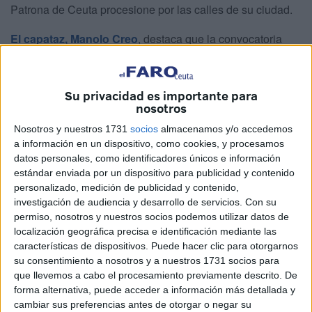
Patrona de Ceuta procesione por las calles de su ciudad.
El capataz, Manolo Creo
, destaca que la convocatoria
superó las previsiones iniciales. La respuesta fue tan
amplia que la cuadrilla se ha visto obligada a gestionar un
número de aspirantes mayor del esperado, lo que obliga a
Su privacidad es importante para
nosotros
ajustes internos
de cara a la selección final.
Nosotros y nuestros 1731
socios
almacenamos y/o accedemos
"Hay más gente de la prevista": una
a información en un dispositivo, como cookies, y procesamos
datos personales, como identificadores únicos e información
cuadrilla en crecimiento
estándar enviada por un dispositivo para publicidad y contenido
personalizado, medición de publicidad y contenido,
investigación de audiencia y desarrollo de servicios.
Con su
Según explica Creo, este año se ha producido un
permiso, nosotros y nuestros socios podemos utilizar datos de
incremento notable de participación
respecto a
localización geográfica precisa e identificación mediante las
campañas anteriores. La cuadrilla ha crecido en torno a 20
características de dispositivos. Puede hacer clic para otorgarnos
o 25 costaleros más, alcanzando aproximadamente unos
su consentimiento a nosotros y a nuestros 1731 socios para
que llevemos a cabo el procesamiento previamente descrito. De
70 hombres entre veteranos y nuevos aspirantes.
forma alternativa, puede acceder a información más detallada y
cambiar sus preferencias antes de otorgar o negar su
“Ha venido más gente de la que esperábamos”, resume el