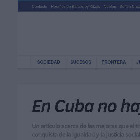
Contacto
Horarios de Barcos by Kikoto
Vuelos
Sorteo Cruz
SOCIEDAD
SUCESOS
FRONTERA
J
En Cuba no h
Un artículo acerca de las mejoras que el t
conquista de la igualdad y la justicia soci