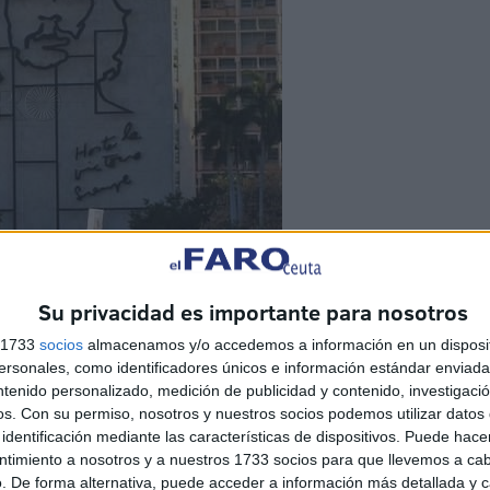
Su privacidad es importante para nosotros
s 1733
socios
almacenamos y/o accedemos a información en un disposit
an la feroz dictadura de Franco, los que añoran cantos
sonales, como identificadores únicos e información estándar enviada 
 de pata negra, van rompiéndose las vestiduras de
ntenido personalizado, medición de publicidad y contenido, investigaci
que en Cuba no hay democracia....
os.
Con su permiso, nosotros y nuestros socios podemos utilizar datos 
identificación mediante las características de dispositivos. Puede hacer
ntimiento a nosotros y a nuestros 1733 socios para que llevemos a ca
. De forma alternativa, puede acceder a información más detallada y 