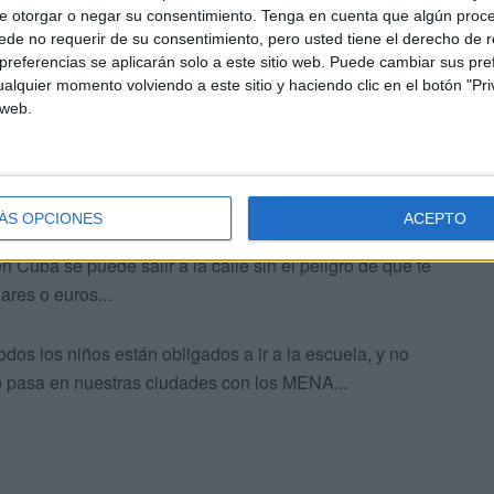
e otorgar o negar su consentimiento.
Tenga en cuenta que algún proc
de no requerir de su consentimiento, pero usted tiene el derecho de r
referencias se aplicarán solo a este sitio web. Puede cambiar sus pref
 frijoles y arroz para todos, y a cualquier hora, y nunca
alquier momento volviendo a este sitio y haciendo clic en el botón "Pri
 web.
mida... Y además ron, ron pa cuando se seque el gaznate...
 lo dicen el complejo económico-empresarial
Unión Europea, que está a lo que le diga el Tío Sam...
ÁS OPCIONES
ACEPTO
Cuba se puede salir a la calle sin el peligro de que te
ares o euros...
os los niños están obligados a ir a la escuela, y no
mo pasa en nuestras ciudades con los MENA...