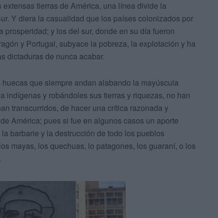
xtensas tierras de América, una línea divide la
Sur. Y diera la casualidad que los países colonizados por
a prosperidad; y los del sur, donde en su día fueron
 Aragón y Portugal, subyace la pobreza, la explotación y ha
ias dictaduras de nunca acabar.
zas huecas que siempre andan alabando la mayúscula
a indígenas y robándoles sus tierras y riquezas, no han
an transcurridos, de hacer una crítica razonada y
a de América; pues si fue en algunos casos un aporte
o la barbarie y la destrucción de todo los pueblos
los mayas, los quechuas, lo patagones, los guaraní, o los
.