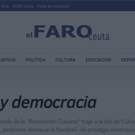
 Roja
COPE Ceuta
Portal del suscriptor
USTICIA
POLÍTICA
CULTURA
EDUCACIÓN
DEPO
ay democracia
riunfo de la “Revolución Cubana” trajo a la isla de Cub
al, podemos destacar la Sanidad -de prestigio internacio