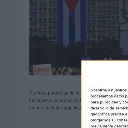
Nosotros y nuestro
Y, ahora, paradojas de la vida, los que aún añor
procesamos datos per
marciales y banderas en los balcones, patriotas
para publicidad y co
manera farisaica significando por las esquinas 
desarrollo de servici
geográfica precisa e 
otorgarnos su conse
previamente descrito